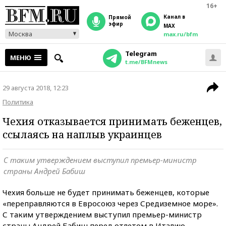
16+
Канал в
прямой
эфир
MAX
Москва
max.ru/bfm
Telegram
МЕНЮ
t.me/BFMnews
29 августа 2018, 12:23
Политика
Чехия отказывается принимать беженцев,
ссылаясь на наплыв украинцев
С таким утверждением выступил премьер-министр
страны Андрей Бабиш
Чехия больше не будет принимать беженцев, которые
«переправляются в Евросоюз через Средиземное море».
С таким утверждением выступил премьер-министр
страны Андрей Бабиш перед отлетом в Италию,