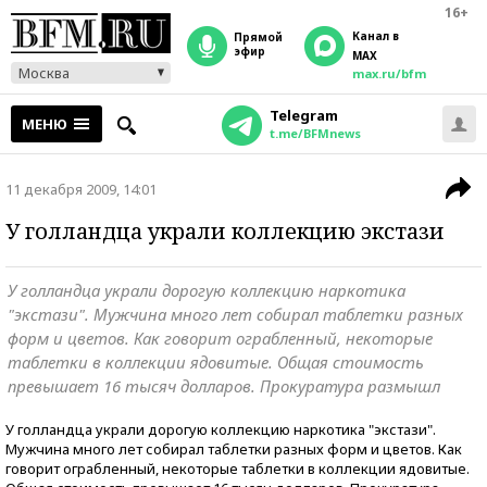
16+
Канал в
прямой
эфир
MAX
Москва
max.ru/bfm
Telegram
МЕНЮ
t.me/BFMnews
11 декабря 2009, 14:01
У голландца украли коллекцию экстази
У голландца украли дорогую коллекцию наркотика
"экстази". Мужчина много лет собирал таблетки разных
форм и цветов. Как говорит ограбленный, некоторые
таблетки в коллекции ядовитые. Общая стоимость
превышает 16 тысяч долларов. Прокуратура размышл
У голландца украли дорогую коллекцию наркотика "экстази".
Мужчина много лет собирал таблетки разных форм и цветов. Как
говорит ограбленный, некоторые таблетки в коллекции ядовитые.