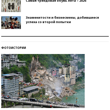
Самая трендовая обувь лета – 2026
Знаменитости и бизнесмены, добившиеся
успеха со второй попытки
Как защититься от солнца на курорте?
ФОТОИСТОРИИ
Кто изобрел средства связи?