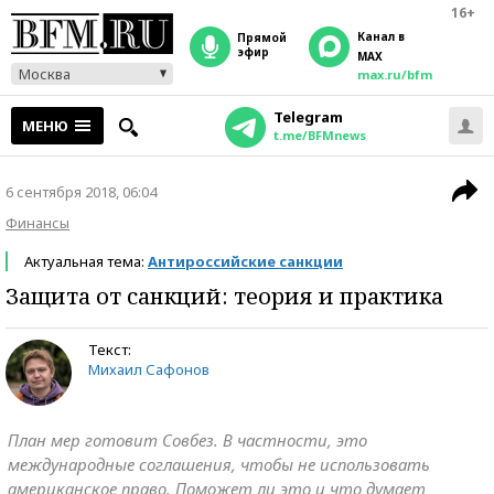
16+
Канал в
прямой
эфир
MAX
Москва
max.ru/bfm
Telegram
МЕНЮ
t.me/BFMnews
6 сентября 2018, 06:04
Финансы
Актуальная тема:
Антироссийские санкции
Защита от санкций: теория и практика
Текст:
Михаил Сафонов
План мер готовит Совбез. В частности, это
международные соглашения, чтобы не использовать
американское право. Поможет ли это и что думает