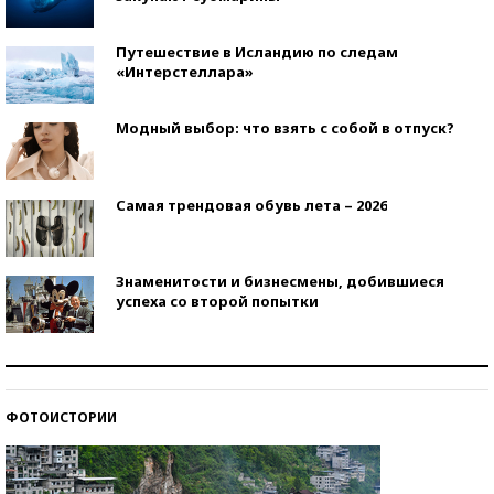
Путешествие в Исландию по следам
«Интерстеллара»
Модный выбор: что взять с собой в отпуск?
Самая трендовая обувь лета – 2026
Знаменитости и бизнесмены, добившиеся
успеха со второй попытки
Как защититься от солнца на курорте?
ФОТОИСТОРИИ
Кто изобрел средства связи?