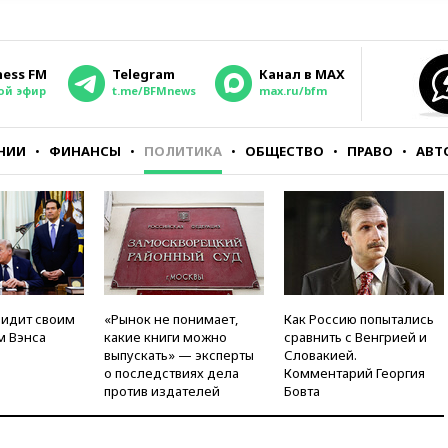
ness FM
Telegram
Канал в MAX
ой эфир
t.me/BFMnews
max.ru/bfm
НИИ
ФИНАНСЫ
ПОЛИТИКА
ОБЩЕСТВО
ПРАВО
АВТ
видит своим
«Рынок не понимает,
Как Россию попытались
м Вэнса
какие книги можно
сравнить с Венгрией и
выпускать» — эксперты
Словакией.
о последствиях дела
Комментарий Георгия
против издателей
Бовта