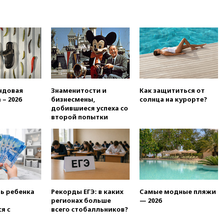
призвала оптимизировать
олимпиады для поступления в
вузы
вчера, 20:15
Минтранс
предложил оплачивать
защиту дорог от БПЛА из
средств на ремонт
вчера, 20:00
Зеленский 8
августа посетит Сербию с
ндовая
Знаменитости и
Как защититься от
официальным визитом
 – 2026
бизнесмены,
солнца на курорте?
добившиеся успеха со
вчера, 19:58
В Госдуму будет
второй попытки
внесен законопроект об
отмене ЕГЭ
вчера, 19:50
Аэропорты Сочи и
Ярославля приостановили
работу
вчера, 19:35
WP: Трамп
призвал доноров-
ть ребенка
Рекорды ЕГЭ: в каких
Самые модные пляжи
республиканцев поддержать
регионах больше
— 2026
Вэнса на выборах 2028 года
я с
всего стобалльников?
вчера, 19:20
Число ломбардов