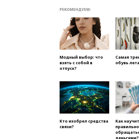
РЕКОМЕНДУЕМ:
Модный выбор: что
Самая тре
взять с собой в
обувь лета
отпуск?
Кто изобрел средства
Как научи
связи?
правильно
обращатьс
деньгами?