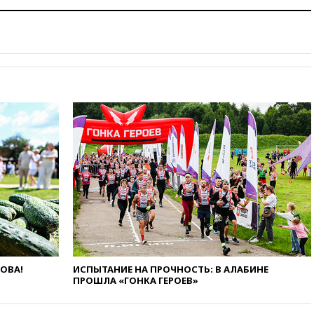
и Геленджик
вчера, 21:25
Руслан Терновой
выиграл золото чемпионата
Европы в прыжках с 10-
метровой вышки
вчера, 21:10
РФ не получала
обращений о прекращении
концессии строительства ж/д
в Армении
вчера, 21:00
В России вновь
обсуждают эксперимент по
онлайн-продаже алкоголя
вчера, 20:45
Матвиенко:
россиянам могут
рекомендовать не посещать
Армению
вчера, 20:35
ПВО за день
ЛОВА!
ИСПЫТАНИЕ НА ПРОЧНОСТЬ: В АЛАБИНЕ
сбила еще 281 украинский
ПРОШЛА «ГОНКА ГЕРОЕВ»
беспилотник над Россией
вчера, 20:27
Ямпольская