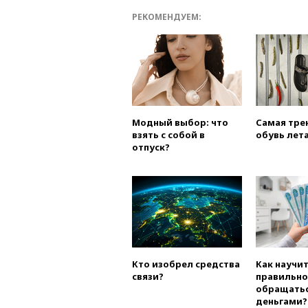
РЕКОМЕНДУЕМ:
Модный выбор: что
Самая тре
взять с собой в
обувь лета
отпуск?
Кто изобрел средства
Как научи
связи?
правильно
обращатьс
деньгами?