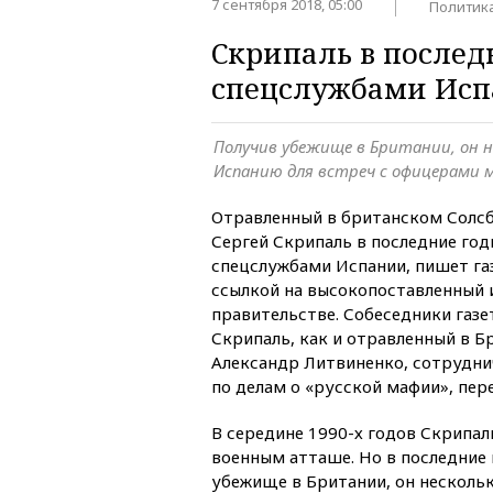
7 сентября 2018, 05:00
Политик
Скрипаль в послед
спецслужбами Ис
Получив убежище в Британии, он н
Испанию для встреч с офицерами 
Отравленный в британском Солсб
Сергей Скрипаль в последние год
спецслужбами Испании, пишет газ
ссылкой на высокопоставленный 
правительстве. Собеседники газе
Скрипаль, как и отравленный в Б
Александр Литвиненко, сотрудни
по делам о «русской мафии», пе
В середине 1990-х годов Скрипа
военным атташе. Но в последние 
убежище в Британии, он нескольк