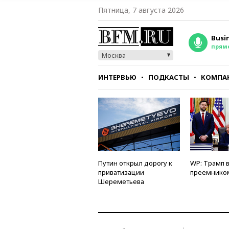
Пятница, 7 августа 2026
Busi
прям
Москва
ИНТЕРВЬЮ
ПОДКАСТЫ
КОМПА
СТИЛЬ
ТЕСТЫ
Путин открыл дорогу к
WP: Трамп 
приватизации
преемнико
Шереметьева