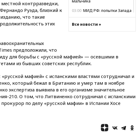
мальчика
 местной контрразведки,
 Фернандо Руэда, близкий к
03:00
МИД РФ: попытки Запада
рассорить Россию и Казахстан
изданию, что такие
обречены на провал
продолжительность этих
Все новости »
02:00
Ни один водоем Англии
не соответствует нормам
химической безопасности
равоохранительных
 Times предположили, что
01:00
Трамп: США сами
иду для борьбы с «русской мафией» — осевшими в
нуждаются в дальнобойных
ракетах и системах Patriot
етами из бывших советских республик.
00:01
Трамп заявил о
 с «русской мафией» с испанскими властями сотрудничал и
необходимости пополнения
енко, который бежал в Британию и умер там в ноябре
арсенала США
нко экспертиза выявила в его организме значительное
вчера, 23:28
Слуцкий призвал
ия-210. О том, что Литвиненко сотрудничал с испанскими
признать «Яблоко»
 прокурор по делу «русской мафии» в Испании Хосе
нежелательной организацией
вчера, 23:15
В Смоленске
ребенок и женщина погибли
при падении деревьев во
время урагана