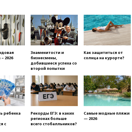
вчера, 22:55
В Москве в
пятницу ожидаются ливни
вчера, 22:35
Винисиус
продлил контракт с «Реалом»
до 2032 года
вчера, 22:28
Отказаться от
российского гражданства
станет значительно дороже
ндовая
Знаменитости и
Как защититься от
вчера, 22:20
Путин назвал 76-ю
 – 2026
бизнесмены,
солнца на курорте?
гвардейскую десантно-
добившиеся успеха со
штурмовую дивизию
второй попытки
легендарной
вчера, 22:15
Путин заслушал
доклад о ситуации на
добропольском направлении
вчера, 21:58
Генпрокуратура
признала нежелательным в
РФ американский Human
ть ребенка
Рекорды ЕГЭ: в каких
Самые модные пляжи
Rights Foundation
регионах больше
— 2026
я с
всего стобалльников?
вчера, 21:35
«Аэрофлот»
отменяет часть рейсов в Сочи