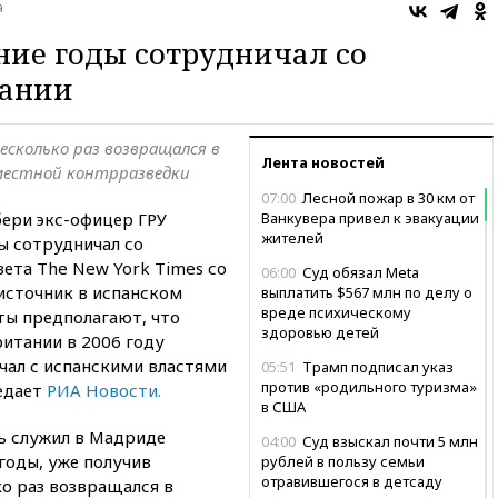
а
ние годы сотрудничал со
пании
есколько раз возвращался в
Лента новостей
местной контрразведки
07:00
Лесной пожар в 30 км от
ери экс-офицер ГРУ
Ванкувера привел к эвакуации
жителей
ы сотрудничал со
ета The New York Times со
06:00
Суд обязал Meta
источник в испанском
выплатить $567 млн по делу о
вреде психическому
ты предполагают, что
здоровью детей
ритании в 2006 году
чал с испанскими властями
05:51
Трамп подписал указ
против «родильного туризма»
редает
РИА Новости.
в США
ль служил в Мадриде
04:00
Суд взыскал почти 5 млн
годы, уже получив
рублей в пользу семьи
отравившегося в детсаду
о раз возвращался в