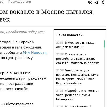
во
Происшествия
м вокзале в Москве пытался
век
ми, нападавший задержан
Лента новостей
граждан на Курском
22:55
В Москве в пятницу
зошел в зале ожидания,
ожидаются ливни
ы, сообщили
РИА Новости
22:28
Отказаться от
Д по Центральному
российского гражданства
станет значительно дороже
21:58
Генпрокуратура
ерно в 04:10 мск
признала нежелательным в
реждения двум гражданам
РФ американский Human
але, пострадавшие
Rights Foundation
 в пресс-службе
21:35
«Аэрофлот» отменяет
часть рейсов в Сочи и
Геленджик
н. Обстоятельства
21:25
Руслан Терновой