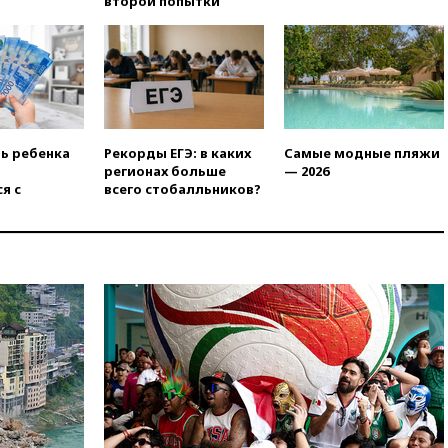
второй попытки
17:45
Правительство получит
«золотую акцию» в
управлении аэропортом
Шереметьево
17:35
Шесть человек
пострадали при ударе ВСУ по
автобусу в Запорожской
области
ть ребенка
Рекорды ЕГЭ: в каких
Самые модные пляжи
регионах больше
— 2026
17:25
В аэропортах Сочи и
я с
всего стобалльников?
Геленджика сняты
ограничения
17:17
Власти РФ помогут
пострадавшему от атак на
склады Wildberries бизнесу
16:55
Экс-директору Popcorn
Books запросили четыре года
условно
16:46
ЦБ: международные
резервы России снизились
16:35
На восстановление