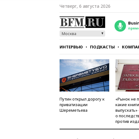
Четверг, 6 августа 2026
Busi
прям
Москва
ИНТЕРВЬЮ
ПОДКАСТЫ
КОМПА
СТИЛЬ
ТЕСТЫ
Путин открыл дорогу к
«Рынок не 
приватизации
какие книг
Шереметьева
выпускать»
о последст
против изд