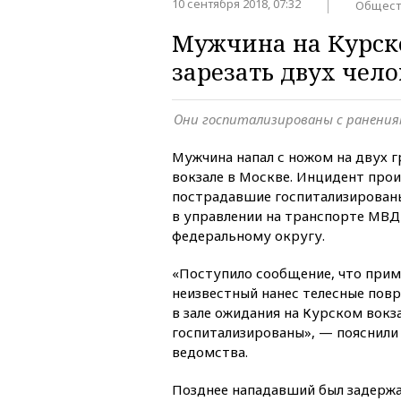
10 сентября 2018, 07:32
Общест
Мужчина на Курско
зарезать двух чело
Они госпитализированы с ранения
Мужчина напал с ножом на двух 
вокзале в Москве. Инцидент прои
пострадавшие госпитализирован
в управлении на транспорте МВ
федеральному округу.
«Поступило сообщение, что прим
неизвестный нанес телесные пов
в зале ожидания на Курском вокз
госпитализированы», — пояснили
ведомства.
Позднее нападавший был задержа