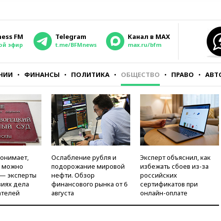
ness FM
Telegram
Канал в MAX
ой эфир
t.me/BFMnews
max.ru/bfm
НИИ
ФИНАНСЫ
ПОЛИТИКА
ОБЩЕСТВО
ПРАВО
АВТ
понимает,
Ослабление рубля и
Эксперт объяснил, как
и можно
подорожание мировой
избежать сбоев из-за
 — эксперты
нефти. Обзор
российских
виях дела
финансового рынка от 6
сертификатов при
ателей
августа
онлайн-оплате