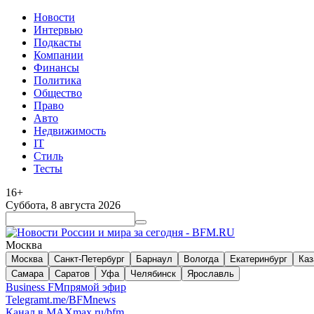
Новости
Интервью
Подкасты
Компании
Финансы
Политика
Общество
Право
Авто
Недвижимость
IT
Стиль
Тесты
16+
Суббота, 8 августа 2026
Москва
Москва
Санкт-Петербург
Барнаул
Вологда
Екатеринбург
Каз
Самара
Саратов
Уфа
Челябинск
Ярославль
Business FM
прямой эфир
Telegram
t.me/BFMnews
Канал в MAX
max.ru/bfm