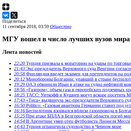
Поделиться
11 сентября 2018, 03:59
Общество
МГУ вошел в число лучших вузов мира 
Лента новостей
22:20
Турция призвала к мораторию на удары по торговы
21:43
Экс-председатель Верховного суда Венгрии согласи
20:58
Финляндия введет экзамен для претендентов на по
20:12
Минобороны Болгарии: упавший в стране беспилотн
19:29
ОАЭ обвинили Иран в атаке на судно нефтяной к
18:56
«Газпром»: объем газа в европейских подземных х
18:25
ТАСС: Уиткофф и Кушнер могут вскоре посетить М
17:43
«Тиса» выдвинула экс-председателя Верховного суд
16:50
Politico: «Газовая авантюра Германии ставит под у
16:16
Беспилотник взорвался вблизи газопровода в Болг
15:25
При атаке БПЛА в Белгородской области погиб ми
14:54
В Аргентине умер отец футболиста Лионеля Месси
14:43
Турция ограничила судоходство в Черном море