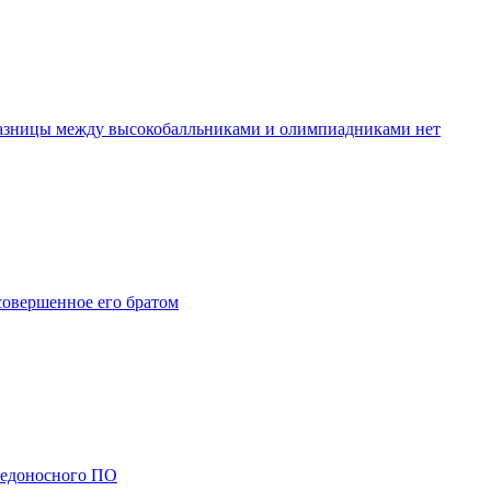
разницы между высокобалльниками и олимпиадниками нет
совершенное его братом
редоносного ПО