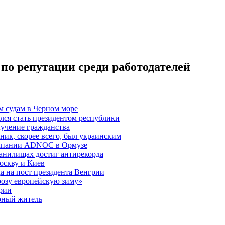
по репутации среди работодателей
м судам в Черном море
лся стать президентом республики
лучение гражданства
ик, скорее всего, был украинским
омпании ADNOC в Ормузе
ранилищах достиг антирекорда
оскву и Киев
а на пост президента Венгрии
грозу европейскую зиму»
арии
рный житель