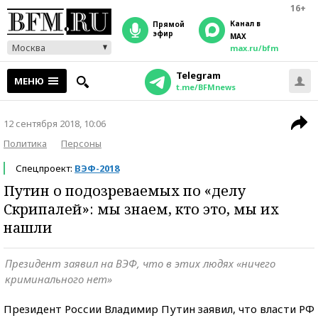
16+
Канал в
прямой
эфир
MAX
Москва
max.ru/bfm
Telegram
МЕНЮ
t.me/BFMnews
12 сентября 2018, 10:06
Политика
Персоны
Спецпроект:
ВЭФ-2018
Путин о подозреваемых по «делу
Скрипалей»: мы знаем, кто это, мы их
нашли
Президент заявил на ВЭФ, что в этих людях «ничего
криминального нет»
Президент России Владимир Путин заявил, что власти РФ