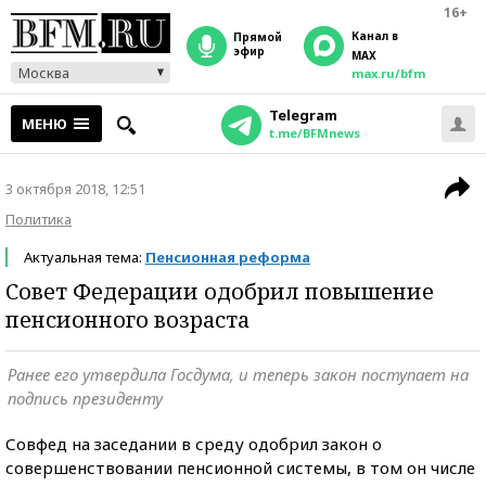
16+
Канал в
прямой
эфир
MAX
Москва
max.ru/bfm
Telegram
МЕНЮ
t.me/BFMnews
3 октября 2018, 12:51
Политика
Актуальная тема:
Пенсионная реформа
Совет Федерации одобрил повышение
пенсионного возраста
Ранее его утвердила Госдума, и теперь закон поступает на
подпись президенту
Совфед на заседании в среду одобрил закон о
совершенствовании пенсионной системы, в том он числе