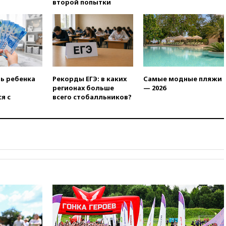
второй попытки
вчера, 22:28
Отказаться от
российского гражданства
станет значительно дороже
вчера, 22:20
Путин назвал 76-ю
гвардейскую десантно-
штурмовую дивизию
легендарной
ть ребенка
Рекорды ЕГЭ: в каких
Самые модные пляжи
регионах больше
— 2026
вчера, 22:15
Путин заслушал
я с
всего стобалльников?
доклад о ситуации на
добропольском направлении
вчера, 21:58
Генпрокуратура
признала нежелательным в
РФ американский Human
Rights Foundation
вчера, 21:35
«Аэрофлот»
отменяет часть рейсов в Сочи
и Геленджик
вчера, 21:25
Руслан Терновой
выиграл золото чемпионата
Европы в прыжках с 10-