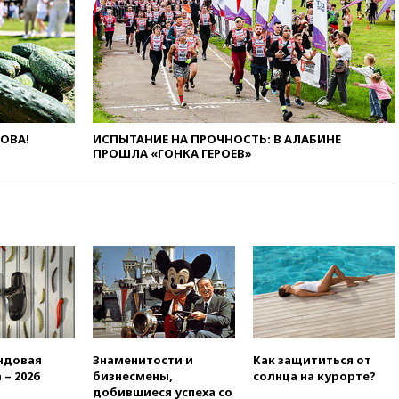
метровой вышки
вчера, 21:10
РФ не получала
обращений о прекращении
концессии строительства ж/д
в Армении
вчера, 21:00
В России вновь
обсуждают эксперимент по
онлайн-продаже алкоголя
ЛОВА!
ИСПЫТАНИЕ НА ПРОЧНОСТЬ: В АЛАБИНЕ
ПРОШЛА «ГОНКА ГЕРОЕВ»
вчера, 20:45
Матвиенко:
россиянам могут
рекомендовать не посещать
Армению
вчера, 20:35
ПВО за день
сбила еще 281 украинский
беспилотник над Россией
вчера, 20:27
Ямпольская
призвала оптимизировать
олимпиады для поступления в
вузы
ндовая
Знаменитости и
Как защититься от
 – 2026
бизнесмены,
солнца на курорте?
вчера, 20:15
Минтранс
добившиеся успеха со
предложил оплачивать