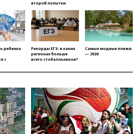
второй попытки
защиту дорог от БПЛА из
средств на ремонт
вчера, 20:00
Зеленский 8
августа посетит Сербию с
официальным визитом
вчера, 19:58
В Госдуму будет
внесен законопроект об
ть ребенка
Рекорды ЕГЭ: в каких
Самые модные пляжи
отмене ЕГЭ
регионах больше
— 2026
вчера, 19:50
Аэропорты Сочи и
я с
всего стобалльников?
Ярославля приостановили
работу
вчера, 19:35
WP: Трамп
призвал доноров-
республиканцев поддержать
Вэнса на выборах 2028 года
вчера, 19:20
Число ломбардов
в РФ превысило максимум
2022 года
вчера, 19:15
Жуковский и
аэропорт Геленджика