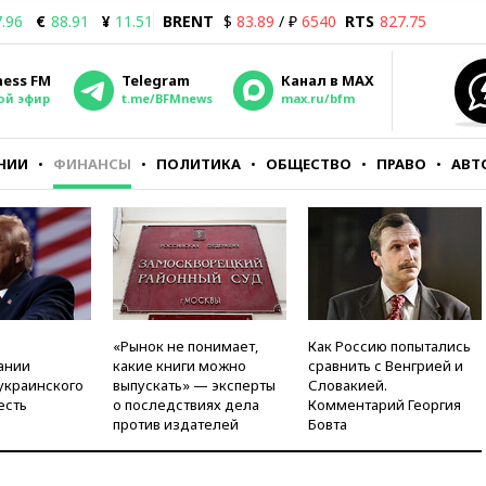
.96
€
88.91
¥
11.51
BRENT
$
83.89
/ ₽
6540
RTS
827.75
ness FM
Telegram
Канал в MAX
ой эфир
t.me/BFMnews
max.ru/bfm
НИИ
ФИНАНСЫ
ПОЛИТИКА
ОБЩЕСТВО
ПРАВО
АВТ
«Рынок не понимает,
Как Россию попытались
ании
какие книги можно
сравнить с Венгрией и
украинского
выпускать» — эксперты
Словакией.
есть
о последствиях дела
Комментарий Георгия
против издателей
Бовта