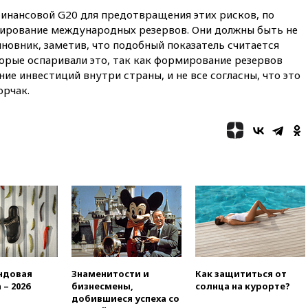
02:00
Ни один водоем Англии
инансовой G20 для предотвращения этих рисков, по
не соответствует нормам
ирование международных резервов. Они должны быть не
химической безопасности
новник, заметив, что подобный показатель считается
01:00
Трамп: США сами
торые оспаривали это, так как формирование резервов
нуждаются в дальнобойных
е инвестиций внутри страны, и не все согласны, что это
ракетах и системах Patriot
орчак.
00:01
Трамп заявил о
необходимости пополнения
арсенала США
вчера, 23:28
Слуцкий призвал
признать «Яблоко»
нежелательной организацией
вчера, 23:15
В Смоленске
ребенок и женщина погибли
при падении деревьев во
время урагана
вчера, 22:55
В Москве в
пятницу ожидаются ливни
ндовая
Знаменитости и
Как защититься от
вчера, 22:35
Винисиус
 – 2026
бизнесмены,
солнца на курорте?
продлил контракт с «Реалом»
добившиеся успеха со
до 2032 года