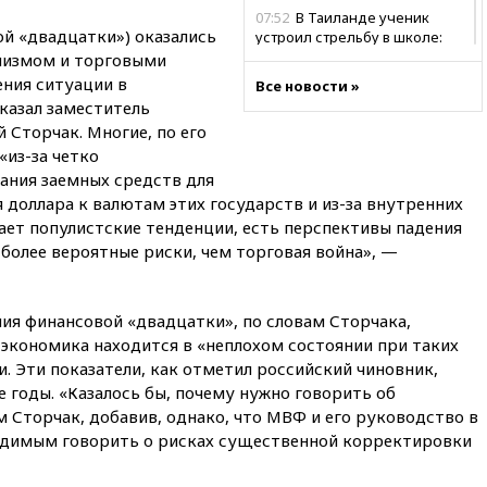
07:52
В Таиланде ученик
ой «двадцатки») оказались
устроил стрельбу в школе:
есть жертвы
онизмом и торговыми
ения ситуации в
Все новости »
07:00
Лесной пожар в 30
казал заместитель
километрах от Ванкувера
привел к эвакуации жителей
 Сторчак. Многие, по его
«из-за четко
06:00
Суд обязал Meta
ания заемных средств для
выплатить $567 млн по делу о
я доллара к валютам этих государств и из-за внутренних
вреде психическому
здоровью детей
тает популистские тенденции, есть перспективы падения
 более вероятные риски, чем торговая война», —
05:51
Трамп подписал указ
против «родильного туризма»
в США
ия финансовой «двадцатки», по словам Сторчака,
04:00
Суд взыскал почти 5 млн
я экономика находится в «неплохом состоянии при таких
рублей в пользу семьи
. Эти показатели, как отметил российский чиновник,
отравившегося в детсаду
мальчика
е годы. «Казалось бы, почему нужно говорить об
 Сторчак, добавив, однако, что МВФ и его руководство в
03:00
МИД РФ: попытки Запада
одимым говорить о рисках существенной корректировки
рассорить Россию и Казахстан
обречены на провал