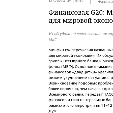
14 октября 2018, 06:35
Финансы
Финансовая G20: 
для мировой экон
Их обсудили на полях совещания гр
МВФ
Минфин РФ перечислил названные
для мировой экономики. Их обсу
группы Всемирного банка и Меж
фонда (МВФ). Основное внимание
финансовой «двадцатки» уделили
резким ухудшением ситуации в р
Возникновение подобных проблем
более вероятно, чем начало торг
Всемирного банка, передает ТАС
финансов и глав центральных бан
рамках этого мероприятия 11–12 
Дуа.