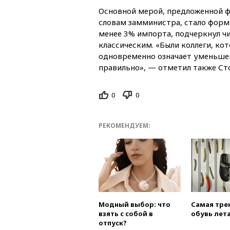
Основной мерой, предложенной ф
словам замминистра, стало форм
менее 3% импорта, подчеркнул чи
классическим. «Были коллеги, ко
одновременно означает уменьшени
правильно», — отметил также Ст
0
0
РЕКОМЕНДУЕМ:
Модный выбор: что
Самая тре
взять с собой в
обувь лета
отпуск?