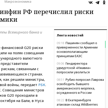
Макроэкономика
Минфин РФ перечислил риски
омики
уппы Всемирного банка и
Лента новостей
09:18
Пашинян сообщил о
 финансовой G20 риски
приверженности Армении
основополагающим
дили на полях совещания
принципам ЕАЭС
дународного валютного
 представители
09:06
Гендиректора
удмуртской «Ижавиа»
 рискам, связанным с
попросили уволиться
азвивающихся странах.
, как решили министры,
08:51
Рубио попросил Лаврова
освободить бывшего
овой войны, передает
РБК
.
американского морпеха,
С. Совещания министров
осужденного в России
ков G20 проходили в
08:22
В Екатеринбурге
октября на Бали, в Нуса
атакован склад Wildberries