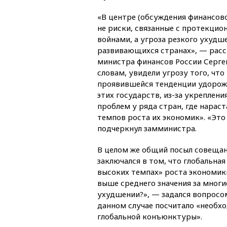
«В центре (обсуждения финансов
не риски, связанные с протекци
войнами, а угроза резкого ухудш
развивающихся странах», — расс
министра финансов России Сергей
словам, увидели угрозу того, что 
проявившейся тенденции удорож
этих государств, из-за укреплени
проблем у ряда стран, где нарас
темпов роста их экономик». «Это
подчеркнул замминистра.
В целом же общий посыл совещан
заключался в том, что глобальна
высоких темпах» роста экономики
выше среднего значения за многи
ухудшении?», — задался вопросом
данном случае посчитало «необх
глобальной конъюнктуры».