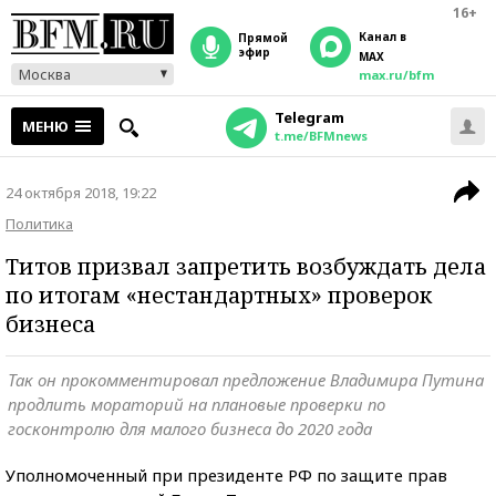
16+
Канал в
прямой
эфир
MAX
Москва
max.ru/bfm
Telegram
МЕНЮ
t.me/BFMnews
24 октября 2018, 19:22
Политика
Титов призвал запретить возбуждать дела
по итогам «нестандартных» проверок
бизнеса
Так он прокомментировал предложение Владимира Путина
продлить мораторий на плановые проверки по
госконтролю для малого бизнеса до 2020 года
Уполномоченный при президенте РФ по защите прав