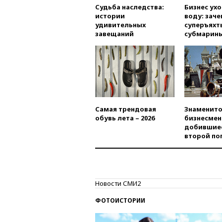
Судьба наследства:
Бизнес ух
истории
воду: заче
удивительных
суперъяхт
завещаний
субмарин
Самая трендовая
Знаменито
обувь лета – 2026
бизнесмен
добившиес
второй по
Новости СМИ2
ФОТОИСТОРИИ