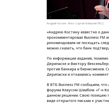
Андрей Костин. Фото: Сергей Бобылев/ТАСС
«Андрею Костину известно о дан
прокомментировал Business FM 
рекомендовали не посещать след
можно сказать, что банк подтве
По информации издания, помимо 
Дерипаске и Виктору Вексельбер
против банкира и бизнесменов. 
Дерипаски и отказались коммент
В ВТБ Business FM сообщили, что
форума Клаусом Швабом. «Г-н Кос
данном решении. Свою позицию п
виде открытого письма к участни