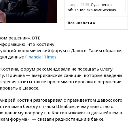
вчера, 23:35
Лукашенко
объяснил экономическую
выгоду безвизового режима с
ЕС
Все новости »
вчера, 22:59
На башню
ресторана «Армения» в
ном решении». ВТБ
Москве вернут утраченную
информацию, что Костину
скульптуру балерины
ующий экономический форум в Давосе. Таким образом,
вчера, 22:45
Литовец
рдил данные
Financial Times
.
протаранил погранпункт при
попытке попасть в Россию
Костина, форум рекомендовали не посещать Олегу
вчера, 22:28
Бессент
гу. Причина — американские санкции, которые введены
анонсировал скорое
Сведения газеты также прокомментировали в окружении
соглашение о прекращении
ировать в Давосе.
огня США и Ирана
вчера, 22:15
Три человека
 Андрей Костин разговаривал с президентом Давосского
получили ножевые ранения
тин имел беседу с г-ном Швабом, и ему известно о
при нападении в Чехии
о данному вопросу г-н Костин изложит в дальнейшем в
вчера, 22:00
Путин поручил
кам форума», — сказали радиостанции в банке.
выделить средства на новые
РЛС для Белгородской