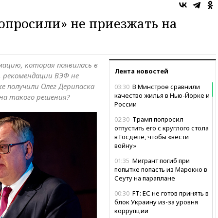
опросили» не приезжать на
мацию, которая появилась в
Лента новостей
я, рекомендации ВЭФ не
 получили Олег Дерипаска
03:30
В Минстрое сравнили
качество жилья в Нью-Йорке и
ина такого решения?
России
02:30
Трамп попросил
отпустить его с круглого стола
в Госдепе, чтобы «вести
войну»
01:35
Мигрант погиб при
попытке попасть из Марокко в
Сеуту на параплане
00:30
FT: ЕС не готов принять в
блок Украину из-за уровня
коррупции