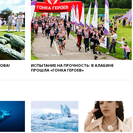
чемпионами на олимпиаде по
ИИ
вчера, 18:39
Два человека
погибли в результате удара
ВСУ по многоэтажке в Керчи
вчера, 18:25
Беспилотник
атаковал турецкий сухогруз у
побережья Новороссийска
вчера, 18:18
Товарооборот
Китая и России вырос в этом
ЛОВА!
ИСПЫТАНИЕ НА ПРОЧНОСТЬ: В АЛАБИНЕ
году более чем на четверть
ПРОШЛА «ГОНКА ГЕРОЕВ»
вчера, 17:55
Мужчина получил
ранения при атаке дрона на
Белгородскую область
вчера, 17:48
Bloomberg:
авиакомпании США обязали
проверить самолеты Boeing на
наличие трещин
вчера, 17:35
В Казани
пятилетний ребенок погиб при