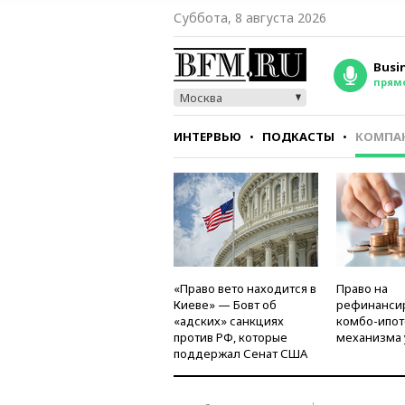
Суббота, 8 августа 2026
Busi
прям
Москва
ИНТЕРВЬЮ
ПОДКАСТЫ
КОМПА
СТИЛЬ
ТЕСТЫ
«Право вето находится в
Право на
Киеве» — Бовт об
рефинанси
«адских» санкциях
комбо-ипот
против РФ, которые
механизма 
поддержал Сенат США