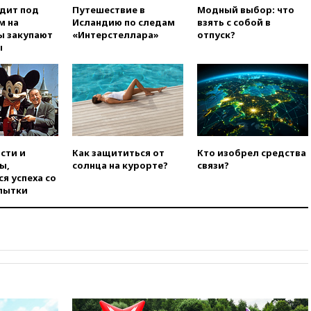
Гордеевой о фейках о ВС
одит под
Путешествие в
Модный выбор: что
России
м на
Исландию по следам
взять с собой в
ы закупают
«Интерстеллара»
отпуск?
вчера, 19:45
ISU предоставил
ы
нейтральный статус
фигуристкам Валиевой и
Трусовой
вчера, 19:35
Зеленский
впервые совершил
официальный визит в Сербию
вчера, 19:19
Россиянка
сти и
Как защититься от
Кто изобрел средства
погибла во Французских
ы,
солнца на курорте?
связи?
Альпах
я успеха со
пытки
вчера, 19:00
Открытое
горение на складе в Брянске
ликвидировано
вчера, 18:55
Минобороны
отчиталось об ударах по двум
украинским сухогрузам в
Черном море
вчера, 18:47
Школьники из РФ
стали абсолютными