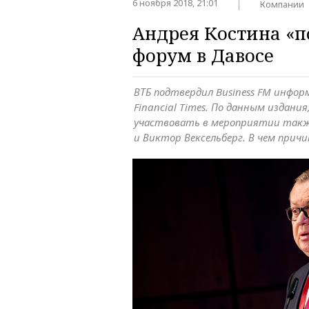
6 ноября 2018, 21:01
Компании
Андрея Костина «п
форум в Давосе
ВТБ подтвердил Business FM инфор
Financial Times. По данным издани
участвовать в мероприятии также
и Виктор Вексельберг. В чем прич