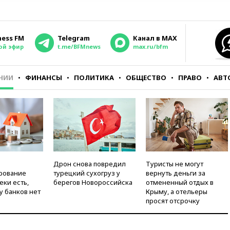
ness FM
Telegram
Канал в MAX
ой эфир
t.me/BFMnews
max.ru/bfm
НИИ
ФИНАНСЫ
ПОЛИТИКА
ОБЩЕСТВО
ПРАВО
АВТ
Дрон снова повредил
Туристы не могут
рование
турецкий сухогруз у
вернуть деньги за
еки есть,
берегов Новороссийска
отмененный отдых в
у банков нет
Крыму, а отельеры
просят отсрочку