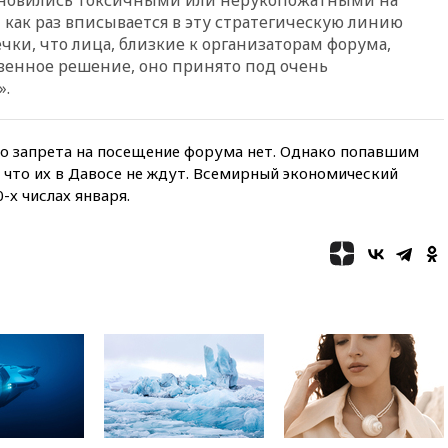
пройдет в 2026 году
как раз вписывается в эту стратегическую линию
вчера, 20:45
ПВО за день
ечки, что лица, близкие к организаторам форума,
сбила еще 75 украинских
ственное решение, оно принято под очень
беспилотников над Россией
».
вчера, 20:35
Велосипедист
погиб при атаке FPV-дрона в
Белгородской области
ого запрета на посещение форума нет. Однако попавшим
вчера, 20:30
Лидию Невзорову
 что их в Давосе не ждут. Всемирный экономический
заочно арестовали по делу о
х числах января.
финансировании
экстремизма
вчера, 20:20
Суд США
постановил остановить
строительство бального зала в
Белом доме
вчера, 20:15
Сенат США
одобрил ужесточение
санкций против России и
Ирана
вчера, 20:00
СК возбудил дело
против журналистки Катерины