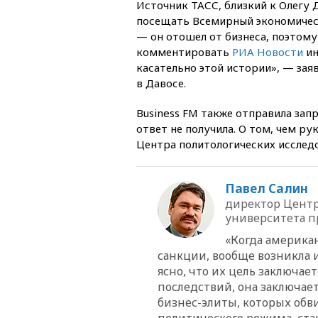
Источник ТАСС, близкий к Олегу 
посещать Всемирный экономическ
— он отошел от бизнеса, поэтому
комментировать
РИА Новости
ин
касательно этой истории», — зая
в Давосе.
Business FM также отправила зап
ответ не получила. О том, чем р
Центра политологических исслед
Павел Салин
директор Центр
университета п
«Когда америка
санкции, вообще возникла и
ясно, что их цель заключа
последствий, она заключае
бизнес-элиты, которых обв
политического режима, ст