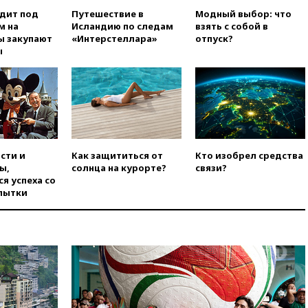
падении из окна десятого
одит под
Путешествие в
Модный выбор: что
этажа
м на
Исландию по следам
взять с собой в
вчера, 17:17
Bloomberg:
ы закупают
«Интерстеллара»
отпуск?
киберкомандование США
ы
расследует серию
самоубийств своих служащих
вчера, 17:00
Сняты
ограничения на полеты в
аэропорту Геленджика
вчера, 16:50
В Братиславе
загорелся крупнейший НПЗ
сти и
Как защититься от
Кто изобрел средства
Slovnaft
ы,
солнца на курорте?
связи?
я успеха со
вчера, 16:45
«Яблоко» подаст
пытки
иск к депутату Госдумы
Алексею Журавлеву
вчера, 16:35
Мельникова и
еще шесть гимнастов сборной
России не получили визы на
ЧЕ
вчера, 16:16
Движение по
Крымскому мосту