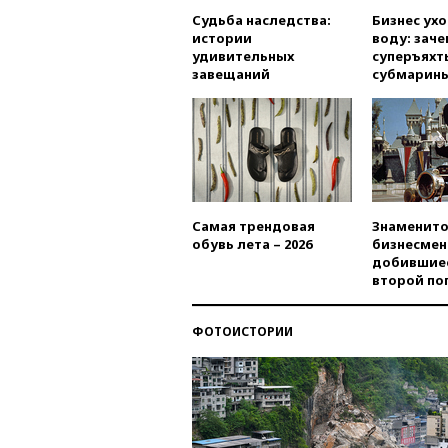
Судьба наследства:
Бизнес ух
истории
воду: заче
удивительных
суперъяхт
завещаний
субмарин
Самая трендовая
Знаменито
обувь лета – 2026
бизнесмен
добившиес
второй по
ФОТОИСТОРИИ