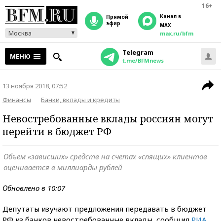
16+
Канал в
прямой
эфир
MAX
Москва
max.ru/bfm
Telegram
МЕНЮ
t.me/BFMnews
13 ноября 2018, 07:52
Финансы
Банки, вклады и кредиты
Невостребованные вклады россиян могут
перейти в бюджет РФ
Объем «зависших» средств на счетах «спящих» клиентов
оценивается в миллиарды рублей
Обновлено в 10:07
Депутаты изучают предложения передавать в бюджет
РФ из банков невостребованные вклады, сообщил
РИА