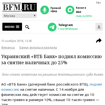
16+
Канал в
прямой
эфир
MAX
Москва
max.ru/bfm
Telegram
МЕНЮ
t.me/BFMnews
15 ноября 2018, 12:45
Финансы
Банки, вклады и кредиты
Украинский «ВТБ Банк» поднял комиссию
за снятие наличных до 25%
Это стало ответом на решение Апелляционного суда Киева
АО «ВТБ Банк» (дочерний банк российского ВТБ),
поднял
комиссию
на снятие наличных. С 14 ноября для
физических лиц действует комиссия на снятие до 10
тысяч гривен в размере 10%, свыше 10 тысяч гривен —
25%.