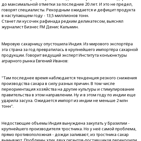
до максимальной отметки за последние 20 лет. И это не предел,
говорят специалисты. Рекордным ожидается и дефицит продукта
в наступающем году - 13,5 миллионов тонн.
Станет ли кусочек рафинада редким деликатесом, выяснял
журналист Бизнес FM Денис Кальмин.
Мировую сахарницу опустошила Индия. Из мирового экспортёра
эта страна за год превратилась в крупнейшего импортёра сахарной
продукции. Говорит ведущий эксперт Института конъюнктуры
аграрного рынка Евгений Иванов:
"Там последнее время наблюдается тенденция резкого снижения
производства сахара в силу разных причин. В том числе
переориентация хозяйства на другие культуры и стимулирование
правительства в этом направлении. Ну и в этом году по индии еще
ударила засуха. Ожидается импорт из индии не меньше 2 млн
тонн".
Недостающие объемы Индия вынуждена закупать у Бразилии -
крупнейшего производителя тростника. Но у неё самой проблема,
прямо противоположная - дожди заливают, из тростника сахар
вымывают. Проблемы этих двух гигантов-поставщиков перекроили