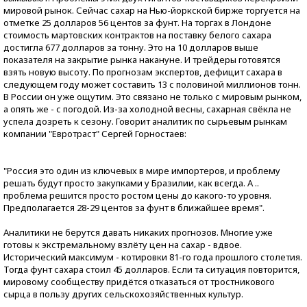
мировой рынок. Сейчас сахар на Нью-йоркской бирже торгуется на
отметке 25 долларов 56 центов за фунт. На торгах в Лондоне
стоимость мартовских контрактов на поставку белого сахара
достигла 677 долларов за тонну. Это на 10 долларов выше
показателя на закрытие рынка накануне. И трейдеры готовятся
взять новую высоту. По прогнозам экспертов, дефицит сахара в
следующем году может составить 13 с половиной миллионов тонн.
В России он уже ощутим. Это связано не только с мировым рынком,
а опять же - с погодой. Из-за холодной весны, сахарная свёкла не
успела дозреть к сезону. Говорит аналитик по сырьевым рынкам
компании "Евротраст" Сергей Горностаев:
"Россия это один из ключевых в мире импортеров, и проблему
решать будут просто закупками у Бразилии, как всегда. А ..
проблема решится просто ростом цены до какого-то уровня.
Предполагается 28-29 центов за фунт в ближайшее время".
Аналитики не берутся давать никаких прогнозов. Многие уже
готовы к экстремальному взлёту цен на сахар - вдвое.
Исторический максимум - котировки 81-го года прошлого столетия.
Тогда фунт сахара стоил 45 долларов. Если та ситуация повторится,
мировому сообществу придётся отказаться от тростникового
сырца в пользу других сельскохозяйственных культур.