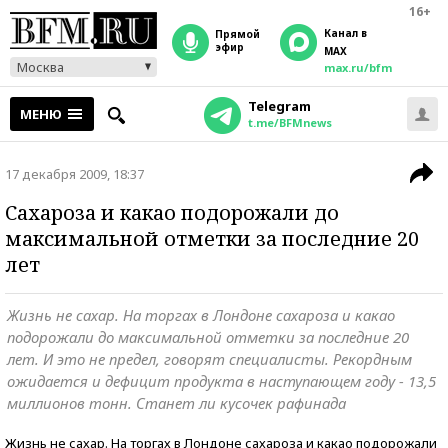
16+
Канал в
прямой
эфир
MAX
Москва
max.ru/bfm
Telegram
МЕНЮ
t.me/BFMnews
17 декабря 2009, 18:37
Сахароза и какао подорожали до
максимальной отметки за последние 20
лет
Жизнь не сахар. На торгах в Лондоне сахароза и какао
подорожали до максимальной отметки за последние 20
лет. И это не предел, говорят специалисты. Рекордным
ожидается и дефицит продукта в наступающем году - 13,5
миллионов тонн. Станет ли кусочек рафинада
Жизнь не сахар. На торгах в Лондоне сахароза и какао подорожали