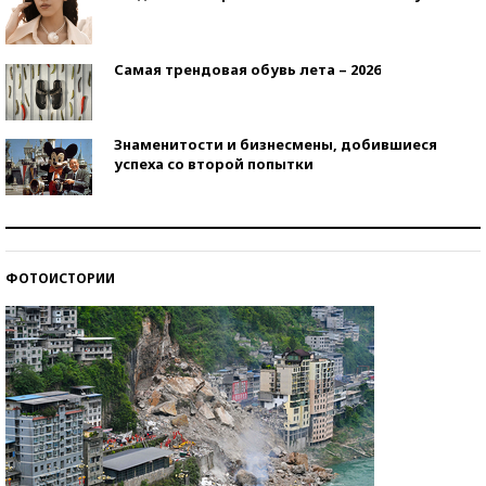
Самая трендовая обувь лета – 2026
Знаменитости и бизнесмены, добившиеся
успеха со второй попытки
Как защититься от солнца на курорте?
ФОТОИСТОРИИ
Кто изобрел средства связи?