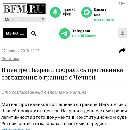
16+
Канал в
прямой
эфир
MAX
Москва
max.ru/bfm
Telegram
МЕНЮ
t.me/BFMnews
27 ноября 2018, 11:01
Политика
В центре Назрани собрались противники
соглашения о границе с Чечней
Это согласованный с властями митинг
Митинг противников соглашения о границе Ингушетии с
Чечней проходит в центре Назрани в день рассмотрения
легитимности этого документа в Конституционном суде
России, акция согласована с властями, передает
«Интерфакс»
.