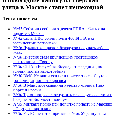
улица в Москве станет пешеходной
Лента новостей
08:57
Собянин сообщил о девяти БПЛА, сбитых на
подлете к Москве
08:42
Силы ПВО сбили почти 400 БПЛА над
российскими регионами
08:16
Лукашенко призвал белорусов покупать избы в
селах
07:30
Нигерия стала крупнейшим поставщиком
авиатоплива в Европу
06:30
США и Колумбия обсуждают координацию
усилий против наркотрафика
05:30
ВМС Испании усилили присутствие в Сеуте на
фоне миграционного кризиса
03:30
В Минстрое сравнили качество жилья в Нью-
Йорке и России
02:30
Трамп попросил отпустить его с круглого стола в
Госдепе, чтобы «вести войну»
01:35
Мигрант погиб при попытке попасть из Марокко
в Сеуту на параплане
00:30
FT: ЕС не готов принять в блок Украину из-за