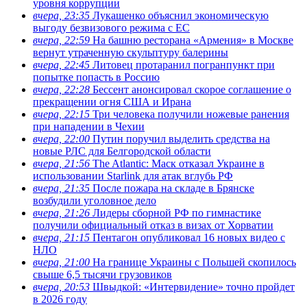
уровня коррупции
вчера, 23:35
Лукашенко объяснил экономическую
выгоду безвизового режима с ЕС
вчера, 22:59
На башню ресторана «Армения» в Москве
вернут утраченную скульптуру балерины
вчера, 22:45
Литовец протаранил погранпункт при
попытке попасть в Россию
вчера, 22:28
Бессент анонсировал скорое соглашение о
прекращении огня США и Ирана
вчера, 22:15
Три человека получили ножевые ранения
при нападении в Чехии
вчера, 22:00
Путин поручил выделить средства на
новые РЛС для Белгородской области
вчера, 21:56
The Atlantic: Маск отказал Украине в
использовании Starlink для атак вглубь РФ
вчера, 21:35
После пожара на складе в Брянске
возбудили уголовное дело
вчера, 21:26
Лидеры сборной РФ по гимнастике
получили официальный отказ в визах от Хорватии
вчера, 21:15
Пентагон опубликовал 16 новых видео с
НЛО
вчера, 21:00
На границе Украины с Польшей скопилось
свыше 6,5 тысячи грузовиков
вчера, 20:53
Швыдкой: «Интервидение» точно пройдет
в 2026 году