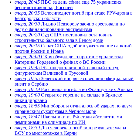
вчера, 20:45
ПВО за день сбила еще 75 украинских
беспилотников над Россией
вчера, 20:35
Велосипедист погиб при атаке FPV-дрона в
Белгородской области
вчера, 20:30
Лидию Невзорову заочно арестовали по
делу о финансировании экстремизма
вчера, 20:20
Суд США постановил остановить
строительство бального зала в Белом доме
вчера, 20:15
Сенат США одобрил ужесточение санкций
против России и Ирана
вчера, 20:00
СК возбудил дело против журналистки
Катерины Гордеевой о фейках о ВС России
вчера, 19:45
ISU предоставил нейтральный статус
фигуристкам Валиевой и Трусовой
вчера, 19:35
Зеленский впервые совершил официальный
визит в Сербию
вчера, 19:19
Россиянка погибла во Французских Альпах
вчера, 19:00
Открытое горение на складе в Брянске
ликвидировано
вчера, 18:55
Минобороны отчиталось об ударах по двум
украинским сухогрузам в Черном море
вчера, 18:47
Школьники из РФ стали абсолютными
чемпионами на олимпиаде по ИИ
вчера, 18:39
Два человека погибли в результате удара
ВСУ по многоэтажке в Керчи