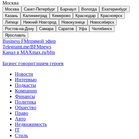
Москва
Москва
Санкт-Петербург
Барнаул
Вологда
Екатеринбург
Казань
Калининград
Кемерово
Краснодар
Красноярск
Липецк
Нижний Новгород
Новокузнецк
Новосибирск
Ростов-на-Дону
Самара
Саратов
Уфа
Челябинск
Ярославль
Business FM
прямой эфир
Telegram
t.me/BFMnews
Канал в MAX
max.ru/bfm
Бизнес говорит:
ищем героев
Новости
Интервью
Подкасты
Компании
Финансы
Политика
Общество
Право
Авто
Недвижимость
IT
Стиль