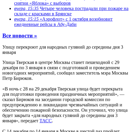
снятии «Яблока» с выборов
вчера, 15:35
Четыре человека пострадали при пожаре на
складе с красками в Брянске
вчера, 15:15
«Аэрофлот» с 1 октября возобновит
ежедневные рейсы в Абу-Даби
Все новости »
Улицу перекроют для народных гуляний до середины дня 3
января
Улица Тверская в центре Москвы станет пешеходной с 29
декабря по 3 января в связи с подготовкой и проведением
новогодних мероприятий, сообщил заместитель мэра Москвы
Петр Бирюков.
«В ночь с 28 на 29 декабря Тверская улица будет перекрыта
для подготовки проведения праздничных мероприятий», —
сказал Бирюков на заседании городской комиссии по
предупреждению и ликвидации чрезвычайных ситуаций и
обеспечению пожарной безопасности. Он уточнил, что улица
будет закрыта «для народных гуляний до середины дня 3
января», передает
ТАСС
.
С 14 декабря по 14 января в Москве в шестой раз пройдет