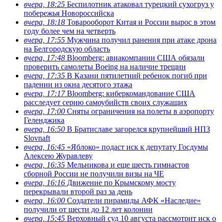
вчера, 18:25
Беспилотник атаковал турецкий сухогруз у
побережья Новороссийска
вчера, 18:18
Товарооборот Китая и России вырос в этом
году более чем на четверть
вчера, 17:55
Мужчина получил ранения при атаке дрона
на Белгородскую область
вчера, 17:48
Bloomberg: авиакомпании США обязали
проверить самолеты Boeing на наличие трещин
вчера, 17:35
В Казани пятилетний ребенок погиб при
падении из окна десятого этажа
вчера, 17:17
Bloomberg: киберкомандование США
расследует серию самоубийств своих служащих
вчера, 17:00
Сняты ограничения на полеты в аэропорту
Геленджика
вчера, 16:50
В Братиславе загорелся крупнейший НПЗ
Slovnaft
вчера, 16:45
«Яблоко» подаст иск к депутату Госдумы
Алексею Журавлеву
вчера, 16:35
Мельникова и еще шесть гимнастов
сборной России не получили визы на ЧЕ
вчера, 16:16
Движение по Крымскому мосту
перекрывали второй раз за день
вчера, 16:00
Создатели пирамиды АФК «Наследие»
получили от шести до 12 лет колонии
вчера, 15:45
Верховный суд 10 августа рассмотрит иск о