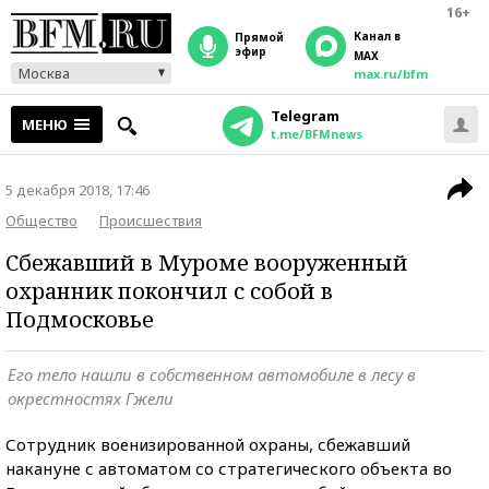
16+
Канал в
прямой
эфир
MAX
Москва
max.ru/bfm
Telegram
МЕНЮ
t.me/BFMnews
5 декабря 2018, 17:46
Общество
Происшествия
Сбежавший в Муроме вооруженный
охранник покончил с собой в
Подмосковье
Его тело нашли в собственном автомобиле в лесу в
окрестностях Гжели
Сотрудник военизированной охраны, сбежавший
накануне с автоматом со стратегического объекта во