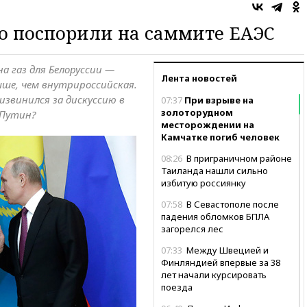
о поспорили на саммите ЕАЭС
а газ для Белоруссии —
Лента новостей
ыше, чем внутрироссийская.
извинился за дискуссию в
07:37
При взрыве на
золоторудном
 Путин?
месторождении на
Камчатке погиб человек
08:26
В приграничном районе
Таиланда нашли сильно
избитую россиянку
07:58
В Севастополе после
падения обломков БПЛА
загорелся лес
07:33
Между Швецией и
Финляндией впервые за 38
лет начали курсировать
поезда