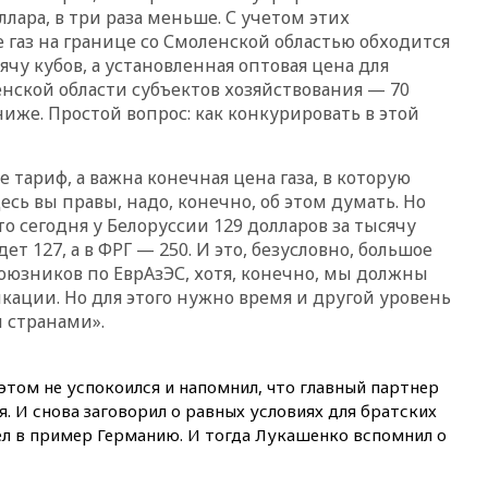
купол» в этом году
лара, в три раза меньше. С учетом этих
 газ на границе со Смоленской областью обходится
вчера, 22:39
European Aquatics:
ячу кубов, а установленная оптовая цена для
у России есть право провести
ЧЕ по водным видам спорта в
нской области субъектов хозяйствования — 70
2028 году
ниже. Простой вопрос: как конкурировать в этой
вчера, 21:43
В Москве
начались испытания
не тариф, а важна конечная цена газа, в которую
беспилотного поезда
«Ласточка»
есь вы правы, надо, конечно, об этом думать. Но
о сегодня у Белоруссии 129 долларов за тысячу
вчера, 21:12
«Зенит» проиграл
ет 127, а в ФРГ — 250. И это, безусловно, большое
дебютанту РПЛ «Родине» со
счетом 1:2
юзников по ЕврАзЭС, хотя, конечно, мы должны
кации. Но для этого нужно время и другой уровень
вчера, 20:44
WSJ: Трамп уже
 странами».
готов прекратить войну с
Ираном без ядерной сделки
вчера, 20:12
Финляндия не
том не успокоился и напомнил, что главный партнер
намерена передавать Украине
я. И снова заговорил о равных условиях для братских
ракеты для Patriot
ел в пример Германию. И тогда Лукашенко вспомнил о
вчера, 19:42
МВД намерено
сократить срок уплаты
автоштрафов для