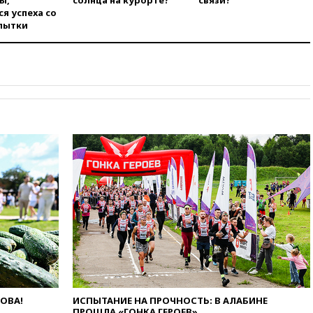
ы,
солнца на курорте?
связи?
предприятия
я успеха со
вчера, 11:11
Одесса осталась
пытки
без света и воды
вчера, 10:53
Три человека
погибли в результате ночной
атаки БПЛА ВСУ на Белгород
вчера, 10:31
ВС РФ ударили по
одесской портовой
инфраструктуре
вчера, 10:10
Премьер Японии
снова не упомянула, чья
атомная бомба разрушила
Нагасаки
вчера, 09:47
Два ребенка
ранены в ходе атаки БПЛА на
Белгород
вчера, 09:09
Минобороны: за
ночь сбито 153 украинских
БПЛА
ЛОВА!
ИСПЫТАНИЕ НА ПРОЧНОСТЬ: В АЛАБИНЕ
вчера, 08:50
Состояние
ПРОШЛА «ГОНКА ГЕРОЕВ»