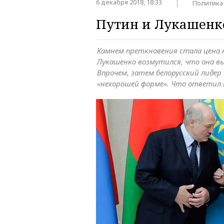
6 декабря 2018, 18:33
Политика
Путин и Лукашенк
Камнем преткновения стала цена н
Лукашенко возмутился, что она в
Впрочем, затем белорусский лидер 
«нехорошей форме». Что ответил