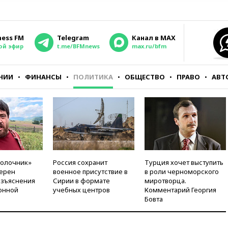
ness FM
Telegram
Канал в MAX
ой эфир
t.me/BFMnews
max.ru/bfm
НИИ
ФИНАНСЫ
ПОЛИТИКА
ОБЩЕСТВО
ПРАВО
АВТ
молочник»
Россия сохранит
Турция хочет выступить
ерен
военное присутствие в
в роли черноморского
азъяснения
Сирии в формате
миротворца.
онной
учебных центров
Комментарий Георгия
Бовта