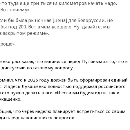
договорились о присутствии
что туда еще три тысячи километров качать надо,
российских военных баз в
 Вот почему».
республике
 если бы была рыночная [цена] для Белоруссии, не
вчера, 16:16
Bloomberg: США
 бы под 200. Вот в чем все дело. Ну, давайте, мы
потратят 400 млн долларов на
противодроновые лазеры
в закрытом режиме».
вчера, 15:48
Reuters:
орошо».
европейский аналог Starlink
IRIS2 может появиться в 2029
году
нко рассказал, что извинился перед Путиным за то, что в
вчера, 15:46
«Росатом»
дискуссию по газовому вопросу.
возвращает специалистов в
Иран на АЭС «Бушер»
омнил, что к 2025 году должен быть сформирован единый
вчера, 15:15
В Москве
С. И здесь Лукашенко полностью поддержал российского
арестованы два руководителя
этого нужно делать шаги. «И если мы будем идти, так и
производителя БПЛА
укашенко.
вчера, 14:50
Лионель Месси
прибыл в Росарио на
бщил, что через неделю планирует встретиться со своим
похороны своего отца
удить ряд накопившихся вопросов.
вчера, 14:14
Китай объявил
высший уровень опасности из-