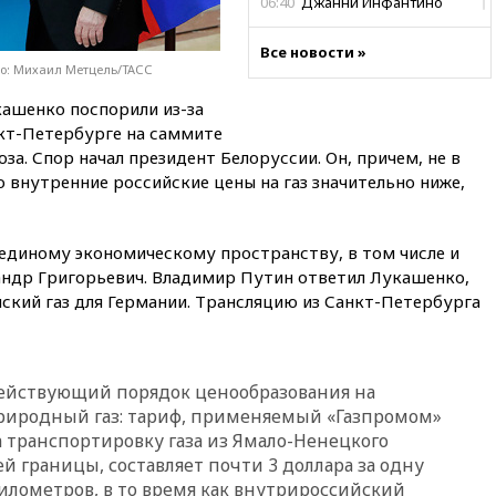
06:40
Джанни Инфантино
вновь угодил в скандал: на
этот раз интимного характера
Все новости »
то: Михаил Метцель/ТАСС
06:33
ВВС: работы Бэнкси
обошлись британским
ашенко поспорили из-за
налогоплательщикам в 150
нкт-Петербурге на саммите
тысяч фунтов стерлингов
а. Спор начал президент Белоруссии. Он, причем, не в
05:37
Почти треть россиян
о внутренние российские цены на газ значительно ниже,
готовы к покупке квартиры
вскладчину
02:38
В Баренцевом море
 единому экономическому пространству, в том числе и
нашли потопленный в 1942
андр Григорьевич. Владимир Путин ответил Лукашенко,
году немецкий транспорт
ский газ для Германии. Трансляцию из Санкт-Петербурга
01:20
Bloomberg: Пентагон
просит оборонные компании
увеличить производство
Действующий порядок ценообразования на
00:33
CNBC: Burger King вышел
на второе место среди сетей
природный газ: тариф, применяемый «Газпромом»
быстрого питания в США
а транспортировку газа из Ямало-Ненецкого
й границы, составляет почти 3 доллара за одну
вчера, 23:23
Bloomberg: США
километров, в то время как внутрироссийский
хотят испытать ПРО «Золотой