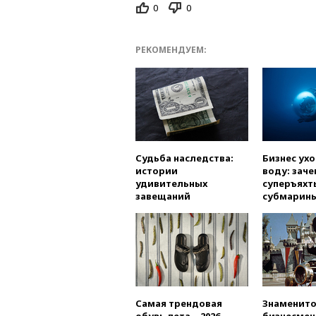
0
0
РЕКОМЕНДУЕМ:
Судьба наследства:
Бизнес ух
истории
воду: заче
удивительных
суперъяхт
завещаний
субмарин
Самая трендовая
Знаменито