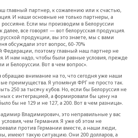
иностранцев с 60 дней до
Наш главный партнер, к сожалению или к счастью,
суток
ация. И наши основные не только партнеры, а
вчера, 19:13
Оборонным
 россияне. Если мы производим в Белоруссии
компаниям в США поручено
к далее, все говорят — вот белорусская продукция.
оперативно нарастить
орусской продукции, вы это знаете, мы с вами
производство вооружений
еня обсуждали этот вопрос, 60-70%
вчера, 18:54
ТАСС: Украина
 Федерации, поэтому главный наш партнер не
лишится половины аграрного
я. И нам надо, чтобы были равные условия, прежде
экспорта из-за простоя в
портах Одессы
и и Белоруссии. Вот в чем вопрос».
вчера, 18:18
БПЛА повторно
 я обращаю внимание на то, что сегодня уже наши
атаковали Белгород
е преимущества. Я упомянул ФРГ не просто так.
вчера, 17:42
Израиль отверг
ыть 250 за тысячу кубов. Но, если бы Белоруссия не
план Совета мира о выводе
ных с интеграцией, а формировали бы цену на
войск из сектора Газа
о бы не 129 и не 127, а 200. Вот в чем разница».
вчера, 17:13
ТАСС: видео с
Владимир Владимирович, это неправильные у вас
Моджтабой Хаменеи,
опубликованное сегодня,
словия, чем Германия. Я уже об этом не
снято давно
оевали против Германии вместе, а наши люди,
ы, имеют такую ситуацию. Они 200 долларов, а
вчера, 16:47
Сирия и Россия