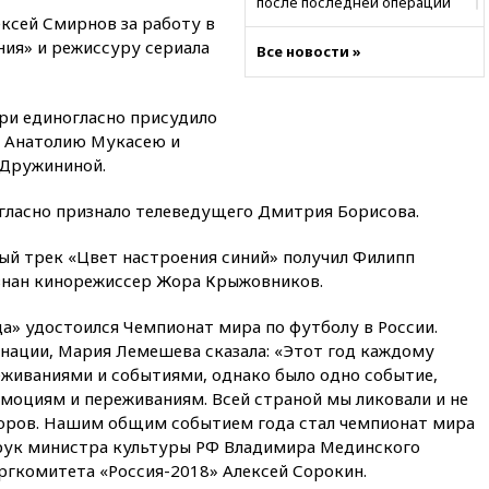
после последней операции
ксей Смирнов за работу в
вчера, 23:35
Российского
ния» и режиссуру сериала
Все новости »
историка Артема Кирпиченка
арестовали в Израиле
вчера, 23:23
«Спартак»
ри единогласно присудило
разгромил «Оренбург» в
у Анатолию Мукасею и
Кубке России
 Дружининой.
вчера, 23:00
Пост Дмитриева в
X о миграционном кризисе в
гласно признало телеведущего Дмитрия Борисова.
Сеуте набрал миллион
просмотров
ый трек «Цвет настроения синий» получил Филипп
вчера, 22:49
Минпромторг:
знан кинорежиссер Жора Крыжовников.
банкротство «Кванта» не
означает прекращения
а» удостоился Чемпионат мира по футболу в России.
производства телевизоров в
инации, Мария Лемешева сказала: «Этот год каждому
РФ
живаниями и событиями, однако было одно событие,
вчера, 22:35
Семь грузовых
эмоциям и переживаниям. Всей страной мы ликовали и не
вагонов сошли с рельсов в
зоров. Нашим общим событием года стал чемпионат мира
Оренбургской области
 рук министра культуры РФ Владимира Мединского
вчера, 22:22
Минфин: в июле
ргкомитета «Россия-2018» Алексей Сорокин.
выросли нефтегазовые