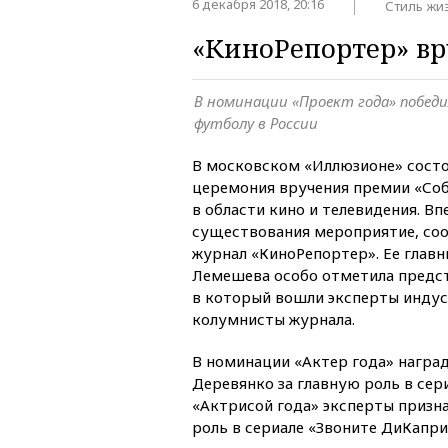
6 декабря 2018, 20:16
Стиль жи
«КиноРепортер» вр
В номинации «Проект года» побед
футболу в России
В московском «Иллюзионе» состо
церемония вручения премии «Соб
в области кино и телевидения. Вп
существования мероприятие, с
журнал «КиноРепортер». Ее глав
Лемешева особо отметила предс
в который вошли эксперты индус
колумнисты журнала.
В номинации «Актер года» наград
Деревянко за главную роль в сер
«Актрисой года» эксперты призн
роль в сериале «Звоните ДиКапри