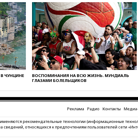
Белгородской области
Шуваевым
вчера, 17:20
«Ведомости»:
начальник тыла Санчик не
справился с возросшими
объемами работ
вчера, 17:15
В аэропорту Сочи
введен план «Ковер»
вчера, 16:55
При атаке дрона
ВСУ на больницу в Донецке
погибла женщина
В ЧУНЦИНЕ
ВОСПОМИНАНИЯ НА ВСЮ ЖИЗНЬ. МУНДИАЛЬ
вчера, 16:45
Франция уже три
ГЛАЗАМИ БОЛЕЛЬЩИКОВ
года не выдает визу
дипломату РФ
вчера, 16:35
ПВО сбила еще
три БПЛА на подлете к Москве
Реклама
Радио
Контакты
Медиа-
вчера, 16:15
На территории
ЦНИИмаш в Королеве
рименяются рекомендательные технологии (информационные техно
произошел пожар
за сведений, относящихся к предпочтениям пользователей сети «Ин
вчера, 15:50
Аукцион по