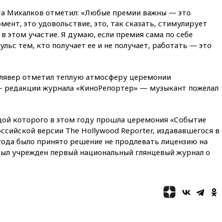
доходы российского бюджета
та Михалков отметил: «Любые премии важны — это
вчера, 22:15
Аксаков: ЦБ
мент, это удовольствие, это, так сказать, стимулирует
согласовал первый стандарт
 в этом участие. Я думаю, если премия сама по себе
исламского банкинга
льс тем, кто получает ее и не получает, работать — это
вчера, 21:43
Организаторы
«Интервидения»
подтвердили, что конкурс
Клявер отметил теплую атмосферу церемонии
пройдет в Саудовской Аравии
 — редакции журнала «КиноРепортер» — музыкант пожелал
вчера, 21:35
Машков: в РФ
подготовили концепцию
развития театрального
дой которого в этом году прошла церемония «Событие
искусства до 2035 года
оссийской версии The Hollywood Reporter, издававшегося в
вчера, 21:21
Правительство
 года было принято решение не продлевать лицензию на
РФ разрешило продажу
 был учрежден первый национальный глянцевый журнал о
бензина старых
экологических классов
вчера, 21:15
Путин обсудил с
Машковым 150-летие Союза
театральных деятелей
вчера, 20:47
Newsweek:
«взрывная» диарея охватила