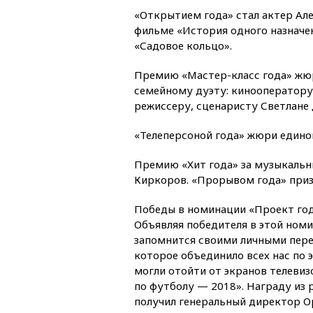
«Открытием года» стал актер Але
фильме «История одного назначе
«Садовое кольцо».
Премию «Мастер-класс года» жю
семейному дуэту: кинооператор
режиссеру, сценаристу Светлане
«Телеперсоной года» жюри едино
Премию «Хит года» за музыкальн
Киркоров. «Прорывом года» при
Победы в номинации «Проект год
Объявляя победителя в этой ном
запомнится своими личными пере
которое объединило всех нас по 
могли отойти от экранов телеви
по футболу — 2018». Награду из
получил генеральный директор О