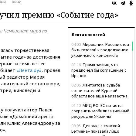
зни
Кино
учил премию «Событие года»
ил Чемпионат мира по
Лента новостей
04:00
Мирошник: России стоит
ялась торжественная
быть готовой к продолжению
украинского конфликта
ытие года» за достижения
ервые за семь лет ее
03:16
Трамп заявил, что
ообщает
«Лента.ру»
, провел
предпочел бы соглашение с
Ираном
ный редактор Мария
тавительный состав жюри,
02:06
Лантратова: судьба
трии, киноведы и
сотни жителей Курской
области все еще неизвестна
01:10
МИД РФ: ЕС пытается
у получил актер Павел
сохранить мобилизационный
иале «Домашний арест».
ресурс для Украины
али Юлию Александрову за
00:05
Девочка с «маской
о».
Бэтмена» показала лицо