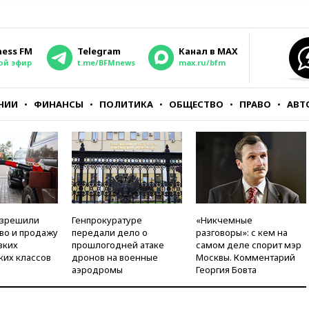
ness FM
Telegram
Канал в MAX
ой эфир
t.me/BFMnews
max.ru/bfm
НИИ
ФИНАНСЫ
ПОЛИТИКА
ОБЩЕСТВО
ПРАВО
АВТ
азрешили
Генпрокуратуре
«Никчемные
во и продажу
передали дело о
разговоры»: с кем на
зких
прошлогодней атаке
самом деле спорит мэр
ких классов
дронов на военные
Москвы. Комментарий
аэродромы
Георгия Бовта