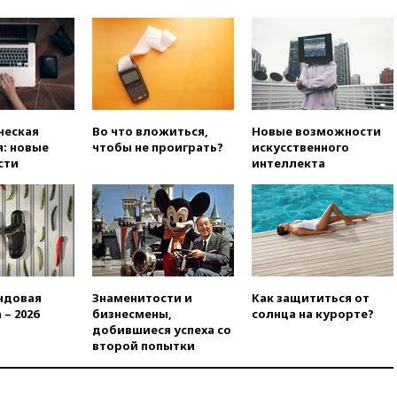
47 из 50 штатов США
вчера, 20:35
ПВО за 12 часов
сбила 200 украинских
беспилотников
вчера, 20:20
Третий комплект
золотых медалей выиграли на
ческая
Во что вложиться,
Новые возможности
ЧЕ российские синхронистки
: новые
чтобы не проиграть?
искусственного
вчера, 20:15
ТАСС: жизни
сти
интеллекта
главы «Уралдронзавода»
после взрыва ничего не
угрожает
вчера, 20:08
По всей Грузии
снова отключилось
электричество
вчера, 20:00
Зеленский связал
ндовая
Знаменитости и
Как защититься от
дефицит ракет с попыткой
 – 2026
бизнесмены,
солнца на курорте?
Запада принудить Киев к
добившиеся успеха со
уступкам
второй попытки
вчера, 19:45
Памфилова: ЦИК
примет беспрецедентные