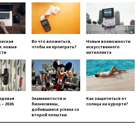
Барри Левинсона на фоне
обвинений в насилии
вчера, 18:28
Выборы ректора
ГИТИСа перенесены на «после
1 ноября»
вчера, 18:15
Путин указал на
ческая
Во что вложиться,
Новые возможности
нехватку врачей в
: новые
чтобы не проиграть?
искусственного
Белгородской области
сти
интеллекта
вчера, 17:58
ЕС отменил
временную защиту для
военнообязанных украинцев
вчера, 17:45
Шуваев сообщил
об учащении атак ВСУ на
Белгородскую область
ндовая
Знаменитости и
Как защититься от
вчера, 17:35
Шуваев за два с
 – 2026
бизнесмены,
солнца на курорте?
половиной месяца посетил
добившиеся успеха со
все округа Белгородской
второй попытки
области
вчера, 17:25
Путин встретился
с врио губернатора