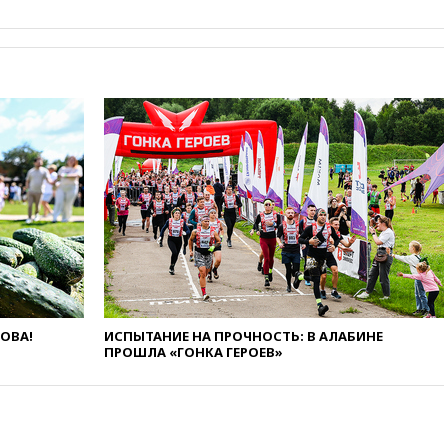
меры безопасности во время
выборов
вчера, 19:35
Памфилова
сообщила об омоложении
партийных списков на выборах
в Госдуму
вчера, 19:25
Путин
прокомментировал первый
номер «Единой России» в
бюллетене
вчера, 19:15
Путин обсудил с
Памфиловой подготовку к
единому дню голосования
вчера, 18:56
Wildberries
отрицает перенос основной
логистики за пределы России
ЛОВА!
ИСПЫТАНИЕ НА ПРОЧНОСТЬ: В АЛАБИНЕ
ПРОШЛА «ГОНКА ГЕРОЕВ»
вчера, 18:45
Крупнейший
склад маркетплейса Rozetka
сгорел под Киевом
вчера, 18:35
Джаред Лето
лишился роли в фильме