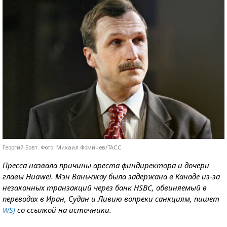
Георгий Бовт. Фото: Михаил Фомичев/ТАСС
Пресса назвала причины ареста финдиректора и дочери
главы Huawei. Мэн Ваньчжоу была задержана в Канаде из-за
незаконных транзакций через банк HSBC, обвиняемый в
переводах в Иран, Судан и Ливию вопреки санкциям, пишет
WSJ
со ссылкой на источники.