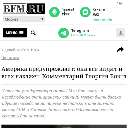
16+
Канал в
прямой
эфир
MAX
Москва
max.ru/bfm
Telegram
МЕНЮ
t.me/BFMnews
7 декабря 2018, 10:04
Политика
Америка предупреждает: она все видит и
всех накажет. Комментарий Георгия Бовта
У ареста финдиректора Huawei Мэн Ваньчжоу за
несоблюдение антииранских санкций могут быть далеко
идущие последствия, причем не только в отношениях
между США и Китаем. Что своими действиями хочет
сказать Вашингтон?