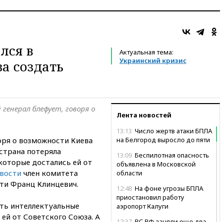
лся в
Актуальная тема:
Украинский кризис
а создать
генерал блефует, говоря о
Лента новостей
13:13
Число жертв атаки БПЛА
оря о возможности Киева
на Белгород выросло до пяти
 страна потеряла
13:09
Беспилотная опасность
которые достались ей от
объявлена в Московской
вости
член комитета
области
сти Франц Клинцевич.
12:48
На фоне угрозы БПЛА
приостановил работу
ить интеллектуальные
аэропорт Калуги
ей от Советского Союза. А
12:37
ВС РФ заняли еще два