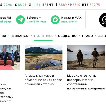
$
77.96
€
88.91
¥
11.51
BRENT
$
83.89
/ ₽
6540
RTS
827.75
ness FM
Telegram
Канал в MAX
ой эфир
t.me/BFMnews
max.ru/bfm
НИИ
ФИНАНСЫ
ПОЛИТИКА
ОБЩЕСТВО
ПРАВО
АВТ
,
Аномальная жара и
Мадрид ответил на
,
обмеление рек в Европе
проверки Италии
т» —
обнажили историю
собственным
том, как
пограничным контролем
жет
к теплому
енского