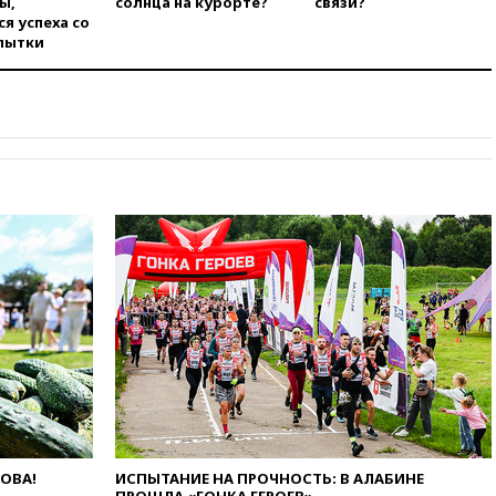
ы,
солнца на курорте?
связи?
идут поиски семьи, пропавшей
я успеха со
во время сплава
пытки
вчера, 23:30
Жителя Нижнего
Тагила арестовали за реакции
в Теlegram
вчера, 22:50
Российский
режиссер Кирилл Соколов
снимет триллер для Netflix
вчера, 22:20
Турция призвала
к мораторию на удары по
торговым судам в Черном
море
вчера, 21:43
Экс-
председатель Верховного
суда Венгрии согласился стать
президентом республики
вчера, 20:58
Финляндия
введет экзамен для
претендентов на получение
гражданства
ЛОВА!
ИСПЫТАНИЕ НА ПРОЧНОСТЬ: В АЛАБИНЕ