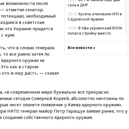
ые возможности после
села в ДНР
— отметил сенатор.
12:12
Хуситы атаковали НПЗ в
й потенциал, необходимый
Саудовской Аравии
аходился в советские
11:53
В Уфе украинский БПЛА
ак что Украине придется
попал в стройку вместо
с нуля.
предприятия
ь, что в словах генерала
11:11
Одесса осталась без
Все новости »
света и воды
 то все равно затея по
 ядерного оружия не
10:53
Три человека погибли в
 Это как в старом
результате ночной атаки БПЛА
ВСУ на Белгород
а кто ж ему даст», — сказал
10:31
ВС РФ ударили по
одесской портовой
инфраструктуре
а, «в современном мире буквально все прекрасно
аемые сегодня Северной Кореей, абсолютно ничтожны по
10:10
Премьер Японии снова
рые несет планете появление у Киева ядерного оружия».
не упомянула, чья атомная
бомба разрушила Нагасаки
ри НАТО генерал-майор Петр Гаращук заявил ранее, что у
 создания собственного ядерного оружия.
09:47
Два ребенка ранены в
ходе атаки БПЛА на Белгород