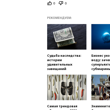
0
0
РЕКОМЕНДУЕМ:
Судьба наследства:
Бизнес ух
истории
воду: заче
удивительных
суперъяхт
завещаний
субмарин
Самая трендовая
Знаменито