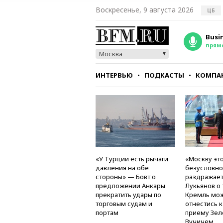
Воскресенье, 9 августа 2026
ЦБ
Busi
прям
Москва
ИНТЕРВЬЮ
ПОДКАСТЫ
КОМПА
СТИЛЬ
ТЕСТЫ
«У Турции есть рычаги
«Москву это
давления на обе
безусловно
стороны» — Бовт о
раздражае
предложении Анкары
Лукьянов о 
прекратить удары по
Кремль мо
торговым судам и
отнестись 
портам
приему Зел
Вучичем