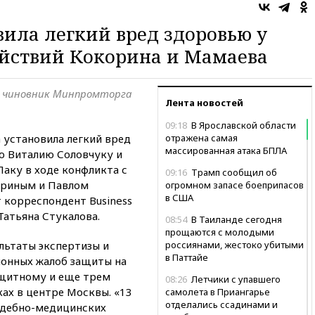
вила легкий вред здоровью у
ействий Кокорина и Мамаева
и чиновник Минпромторга
Лента новостей
09:18
В Ярославской области
 установила легкий вред
отражена самая
массированная атака БПЛА
ю Виталию Соловчуку и
аку в ходе конфликта с
09:16
Трамп сообщил об
ориным и Павлом
огромном запасе боеприпасов
в США
 корреспондент Business
Татьяна Стукалова.
08:54
В Таиланде сегодня
прощаются с молодыми
льтаты экспертизы и
россиянами, жестоко убитыми
в Паттайе
ионных жалоб защиты на
ащитному и еще трем
08:26
Летчики с упавшего
ах в центре Москвы. «13
самолета в Приангарье
отделались ссадинами и
удебно-медицинских