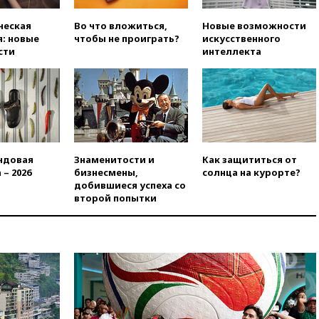
развития театрального
искусства до 2035 года
ческая
Во что вложиться,
Новые возможности
вчера, 21:21
Правительство
: новые
чтобы не проиграть?
искусственного
РФ разрешило продажу
сти
интеллекта
бензина старых
экологических классов
вчера, 21:15
Путин обсудил с
Машковым 150-летие Союза
театральных деятелей
вчера, 20:47
Newsweek:
«взрывная» диарея охватила
ндовая
Знаменитости и
Как защититься от
47 из 50 штатов США
 – 2026
бизнесмены,
солнца на курорте?
добившиеся успеха со
вчера, 20:35
ПВО за 12 часов
второй попытки
сбила 200 украинских
беспилотников
вчера, 20:20
Третий комплект
золотых медалей выиграли на
ЧЕ российские синхронистки
вчера, 20:15
ТАСС: жизни
главы «Уралдронзавода»
после взрыва ничего не