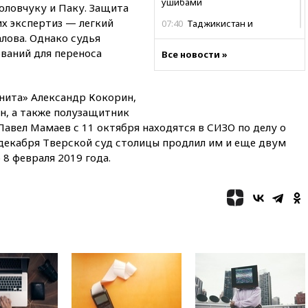
ушибами
оловчуку и Паку. Защита
их экспертиз — легкий
07:40
Таджикистан и
SpaceX/Starlink расширяют
лова. Однако судья
сотрудничество в сфере
ваний для переноса
Все новости »
технологий
07:00
Силы ПВО сбили шесть
БПЛА ВСУ, летевших на
нита» Александр Кокорин,
Москву
н, а также полузащитник
авел Мамаев с 11 октября находятся в СИЗО по делу о
06:25
Золото подорожало до
$4350 за тройскую унцию
 декабря Тверской суд столицы продлил им и еще двум
 8 февраля 2019 года.
06:01
МИД РФ: Казахстан
понимает сущность киевского
режима
05:10
Дом детства Нила
Армстронга впервые за 38 лет
выставили на продажу
04:00
Мирошник: России стоит
быть готовой к продолжению
украинского конфликта
03:16
Трамп заявил, что