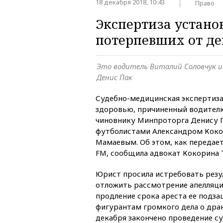
18 декабря 2018, 10:43
Право
Экспертиза устано
потерпевших от д
Это водитель Виталий Соловчук 
Денис Пак
Судебно-медицинская экспертиза
здоровью, причиненный водител
чиновнику Минпроторга Денису П
футболистами Александром Кок
Мамаевым. Об этом, как передает
FM, сообщила адвокат Кокорина 
Юрист просила истребовать резу
отложить рассмотрение апелляц
продление срока ареста ее подз
фигурантам громкого дела о драк
декабря закончено проведение с