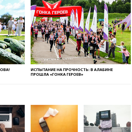
вчера, 22:49
Минпромторг:
банкротство «Кванта» не
означает прекращения
производства телевизоров в
РФ
вчера, 22:35
Семь грузовых
вагонов сошли с рельсов в
Оренбургской области
вчера, 22:22
Минфин: в июле
выросли нефтегазовые
доходы российского бюджета
ЛОВА!
ИСПЫТАНИЕ НА ПРОЧНОСТЬ: В АЛАБИНЕ
ПРОШЛА «ГОНКА ГЕРОЕВ»
вчера, 22:15
Аксаков: ЦБ
согласовал первый стандарт
исламского банкинга
вчера, 21:43
Организаторы
«Интервидения»
подтвердили, что конкурс
пройдет в Саудовской Аравии
вчера, 21:35
Машков: в РФ
подготовили концепцию