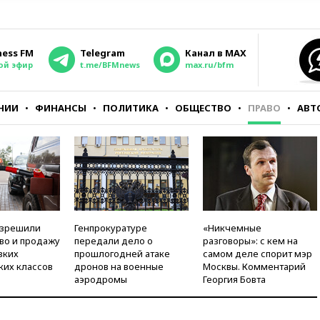
ness FM
Telegram
Канал в MAX
ой эфир
t.me/BFMnews
max.ru/bfm
НИИ
ФИНАНСЫ
ПОЛИТИКА
ОБЩЕСТВО
ПРАВО
АВТ
азрешили
Генпрокуратуре
«Никчемные
во и продажу
передали дело о
разговоры»: с кем на
зких
прошлогодней атаке
самом деле спорит мэр
ких классов
дронов на военные
Москвы. Комментарий
аэродромы
Георгия Бовта