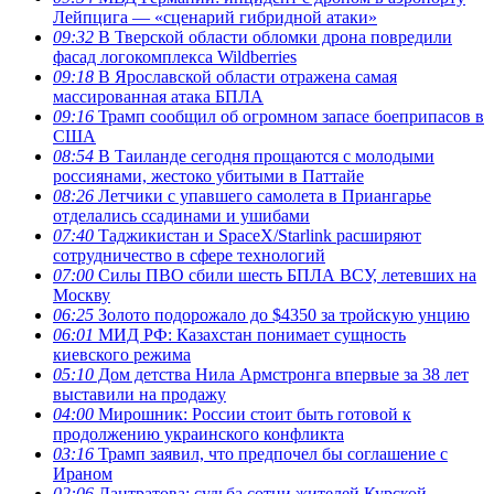
Лейпцига — «сценарий гибридной атаки»
09:32
В Тверской области обломки дрона повредили
фасад логокомплекса Wildberries
09:18
В Ярославской области отражена самая
массированная атака БПЛА
09:16
Трамп сообщил об огромном запасе боеприпасов в
США
08:54
В Таиланде сегодня прощаются с молодыми
россиянами, жестоко убитыми в Паттайе
08:26
Летчики с упавшего самолета в Приангарье
отделались ссадинами и ушибами
07:40
Таджикистан и SpaceX/Starlink расширяют
сотрудничество в сфере технологий
07:00
Силы ПВО сбили шесть БПЛА ВСУ, летевших на
Москву
06:25
Золото подорожало до $4350 за тройскую унцию
06:01
МИД РФ: Казахстан понимает сущность
киевского режима
05:10
Дом детства Нила Армстронга впервые за 38 лет
выставили на продажу
04:00
Мирошник: России стоит быть готовой к
продолжению украинского конфликта
03:16
Трамп заявил, что предпочел бы соглашение с
Ираном
02:06
Лантратова: судьба сотни жителей Курской