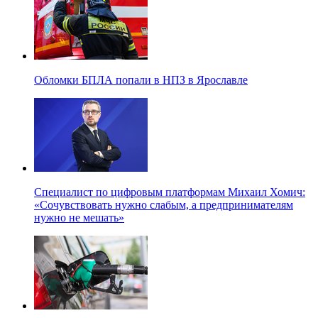
Обломки БПЛА попали в НПЗ в Ярославле
Специалист по цифровым платформам Михаил Хомич:
«Сочувствовать нужно слабым, а предпринимателям
нужно не мешать»