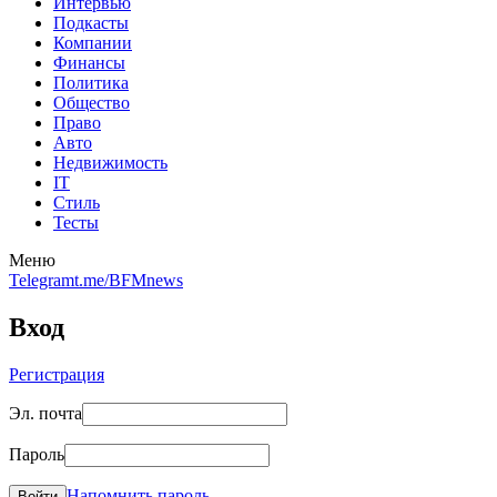
Интервью
Подкасты
Компании
Финансы
Политика
Общество
Право
Авто
Недвижимость
IT
Стиль
Тесты
Меню
Telegram
t.me/BFMnews
Вход
Регистрация
Эл. почта
Пароль
Напомнить пароль
Войти