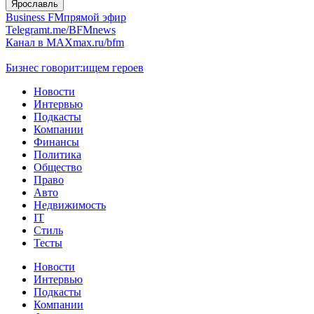
Ярославль
Business FM
прямой эфир
Telegram
t.me/BFMnews
Канал в MAX
max.ru/bfm
Бизнес говорит:
ищем героев
Новости
Интервью
Подкасты
Компании
Финансы
Политика
Общество
Право
Авто
Недвижимость
IT
Стиль
Тесты
Новости
Интервью
Подкасты
Компании