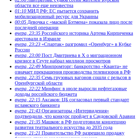
области все еще неизвестна
01:10
МИД РФ: ЕС пытается сохранить
мобилизационный ресурс для Украины
00:05
Девочка с «маской Бэтмена» показала лицо после
последней операции
вчера, 23:35
Российского историка Артема Кирпиченка
арестовали в Израиле
вчера, 23:23
«Спартак» разгромил «Оренбург» в Кубке
России
вчера, 23:00
Пост Дмитриева в X о миграционном
кризисе в Сеуте набрал миллион просмотров
вчера, 22:49
Минпромторг: банкротство «Кванта» не
означает прекращения производства телевизоров в РФ
вчера, 22:35
Семь грузовых вагонов сошли с рельсов в
Оренбургской области
вчера, 22:22
Минфин: в июле выросли нефтегазовые
доходы российского бюджета
вчера, 22:15
Аксаков: ЦБ согласовал первый стандарт
исламского банкинга
вчера, 21:43
Организаторы «Интервидения»
подтвердили, что конкурс пройдет в Саудовской Аравии
вчера, 21:35
Машков: в РФ подготовили концепцию
развития театрального искусства до 2035 года
вчера, 21:21
Правительство РФ разрешило продажу