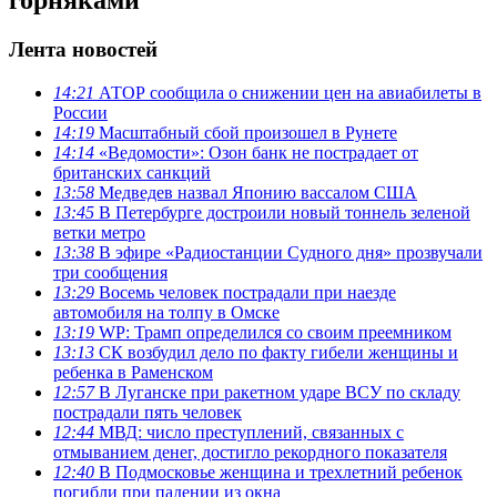
Лента новостей
14:21
АТОР сообщила о снижении цен на авиабилеты в
России
14:19
Масштабный сбой произошел в Рунете
14:14
«Ведомости»: Озон банк не пострадает от
британских санкций
13:58
Медведев назвал Японию вассалом США
13:45
В Петербурге достроили новый тоннель зеленой
ветки метро
13:38
В эфире «Радиостанции Судного дня» прозвучали
три сообщения
13:29
Восемь человек пострадали при наезде
автомобиля на толпу в Омске
13:19
WP: Трамп определился со своим преемником
13:13
СК возбудил дело по факту гибели женщины и
ребенка в Раменском
12:57
В Луганске при ракетном ударе ВСУ по складу
пострадали пять человек
12:44
МВД: число преступлений, связанных с
отмыванием денег, достигло рекордного показателя
12:40
В Подмосковье женщина и трехлетний ребенок
погибли при падении из окна