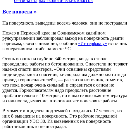
бензина старых экологических классов
Все новости »
На поверхность выведены восемь человек, они не пострадали
Пожар в Пермской крае на Соликамском калийном
рудоуправлении заблокировал выход на поверхность девяти
горнякам, связи с ними нет, сообщил
«Интерфаксу»
источник
в оперативном штабе на месте ЧС.
Огонь возник на глубине 340 метров, когда в стволе
проводились работы по бетонированию. Спасатели не теряют
надежд спасти шахтеров. «Они оснащены средствами
индивидуального спасения, кислорода им должно хватить до
прихода горноспасателей», — рассказал источник, отметив,
что пока пожар очень сильный и справиться с огнем не
удается. Горноспасателям надо преодолеть расстояние
приблизительно в 10 метров, но в шахте высокая температура
и сильное задымление, что осложняет поисковые работы.
В момент инцидента под землей находились 17 человек, из
них 8 выведены на поверхность. Это рабочие подрядной
организации УЭС-30. Из выведенных на поверхность
работников никто не пострадал.