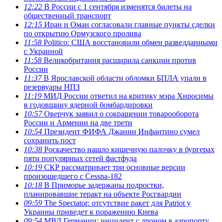
12:22
В России с 1 сентября изменятся билеты на
общественный транспорт
12:15
Иран и Оман согласовали главные пункты сделки
по открытию Ормузского пролива
11:58
Politico: США восстановили обмен разведданными
с Украиной
11:58
Великобритания расширила санкции против
России
11:37
В Ярославской области обломки БПЛА упали в
резервуары НПЗ
11:19
МИД России ответил на критику мэра Хиросимы
в годовщину ядерной бомбардировки
10:57
Оверчук заявил о сокращении товарооборота
России и Армении на две трети
10:54
Президент ФИФА Джанни Инфантино сумел
сохранить пост
10:38
Роскачество нашло кишечную палочку в бургерах
пяти популярных сетей фастфуда
10:19
СКР рассматривает три основные версии
произошедшего с Cessna-182
10:18
В Приморье задержаны подростки,
планировавшие теракт на объекте Росгвардии
09:59
The Spectator: отсутствие ракет для Patriot у
Украины приведет к поражению Киева
09:54
МВД Германии: инцидент с дроном в аэропорту