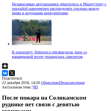
Независимые автозаправки обратились к Мишустину с
просьбой равномерно распределять топливо между
ними и крупными конкурентами
В аэропорту Лейпцига обезвредили дрон со
взрывчаткой возле украинских самолетов
Поделиться
22 декабря 2018, 14:20
Общество
Происшествия
Актуальная тема:
ЧП
После пожара на Соликамском
руднике нет связи с девятью
горняками