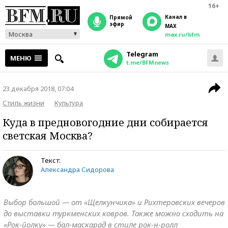
16+
Канал в
прямой
эфир
MAX
Москва
max.ru/bfm
Telegram
МЕНЮ
t.me/BFMnews
23 декабря 2018, 07:04
Стиль жизни
Культура
Куда в предновогодние дни собирается
светская Москва?
Текст:
Александра Сидорова
Выбор большой — от «Щелкунчика» и Рихтеровских вечеров
до выставки туркменских ковров. Также можно сходить на
«Рок-йолку» — бал-маскарад в стиле рок-н-ролл