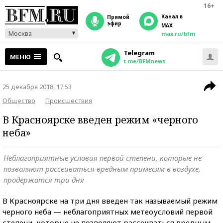
16+
Канал в
прямой
эфир
MAX
Москва
max.ru/bfm
Telegram
МЕНЮ
t.me/BFMnews
25 декабря 2018, 17:53
Общество
Происшествия
В Красноярске введен режим «черного
неба»
Неблагоприятные условия первой степени, которые не
позволяют рассеиваться вредным примесям в воздухе,
продержатся три дня
В Красноярске на три дня введен так называемый режим
черного неба — неблагоприятных метеоусловий первой
степени, которые не позволяют рассеиваться вредным