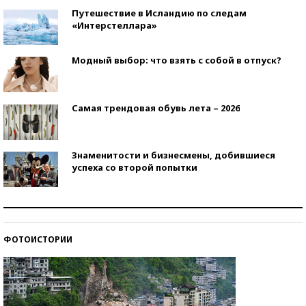
Путешествие в Исландию по следам
«Интерстеллара»
Модный выбор: что взять с собой в отпуск?
Самая трендовая обувь лета – 2026
Знаменитости и бизнесмены, добившиеся
успеха со второй попытки
Как защититься от солнца на курорте?
ФОТОИСТОРИИ
Кто изобрел средства связи?