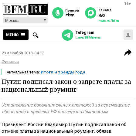
16+
Канал в
прямой
эфир
MAX
Москва
max.ru/bfm
Telegram
МЕНЮ
t.me/BFMnews
28 декабря 2018, 04:37
Финансы
Актуальная тема:
Итоги и тренды года
Путин подписал закон о запрете платы за
национальный роуминг
Установление дополнительных платежей за перемещение
абонентов в пределах РФ является избыточным
Президент России Владимир Путин подписал закон об
отмене платы за национальный роуминг, обязав