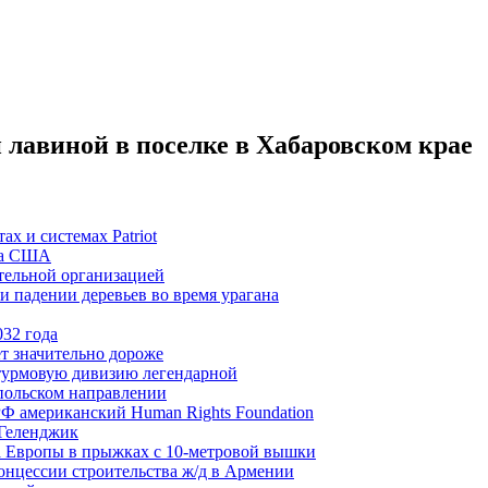
лавиной в поселке в Хабаровском крае
х и системах Patriot
ла США
тельной организацией
 падении деревьев во время урагана
032 года
ет значительно дороже
турмовую дивизию легендарной
польском направлении
Ф американский Human Rights Foundation
 Геленджик
а Европы в прыжках с 10-метровой вышки
нцессии строительства ж/д в Армении