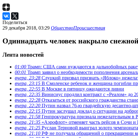
Поделиться
29 декабря 2018, 03:29
Общество
Происшествия
Одиннадцать человек накрыло снежной 
Лента новостей
01:00
Трамп: США сами нуждаются в дальнобойных ракета
00:01
Трамп заявил о необходимости пополнения арсена
вчера, 23:28
Слуцкий призвал признать «Яблоко» нежела
вчера, 23:15
В Смоленске ребенок и женщина погибли при
вчера, 22:55
В Москве в пятницу ожидаются ливни
вчера, 22:35
Винисиус продлил контракт с «Реалом» до 2
вчера, 22:28
Отказаться от российского гражданства стан
вчера, 22:20
Путин назвал 76-ю гвардейскую десантно-ш
вчера, 22:15
Путин заслушал доклад о ситуации на добро
вчера, 21:58
Генпрокуратура признала нежелательным в Р
вчера, 21:35
«Аэрофлот» отменяет часть рейсов в Сочи и
вчера, 21:25
Руслан Терновой выиграл золото чемпионат
вчера, 21:10
РФ не получала обращений о прекращении ко