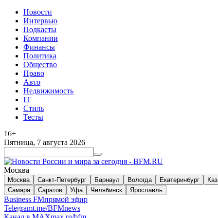
Новости
Интервью
Подкасты
Компании
Финансы
Политика
Общество
Право
Авто
Недвижимость
IT
Стиль
Тесты
16+
Пятница, 7 августа 2026
Москва
Москва
Санкт-Петербург
Барнаул
Вологда
Екатеринбург
Каз
Самара
Саратов
Уфа
Челябинск
Ярославль
Business FM
прямой эфир
Telegram
t.me/BFMnews
Канал в MAX
max.ru/bfm