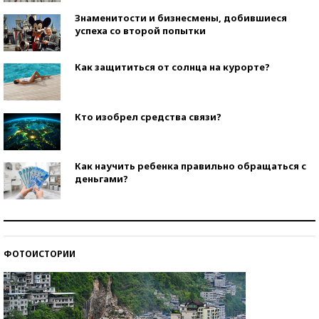
Знаменитости и бизнесмены, добившиеся
успеха со второй попытки
Как защититься от солнца на курорте?
Кто изобрел средства связи?
Как научить ребенка правильно обращаться с
деньгами?
Рекорды ЕГЭ: в каких регионах больше всего
стобалльников?
ФОТОИСТОРИИ
Самые модные пляжи — 2026