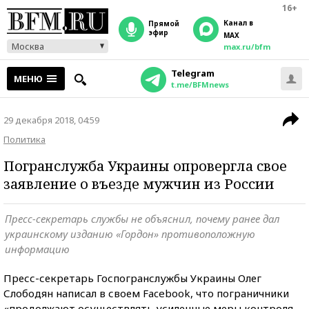
16+
Канал в
прямой
эфир
MAX
Москва
max.ru/bfm
Telegram
МЕНЮ
t.me/BFMnews
29 декабря 2018, 04:59
Политика
Погранслужба Украины опровергла свое
заявление о въезде мужчин из России
Пресс-секретарь службы не объяснил, почему ранее дал
украинскому изданию «Гордон» противоположную
информацию
Пресс-секретарь Госпогранслужбы Украины Олег
Слободян написал в своем Facebook, что пограничники
«продолжают осуществлять усиленные меры контроля