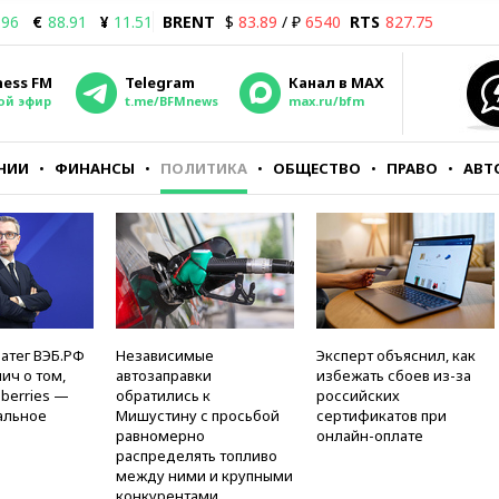
.96
€
88.91
¥
11.51
BRENT
$
83.89
/ ₽
6540
RTS
827.75
ness FM
Telegram
Канал в MAX
ой эфир
t.me/BFMnews
max.ru/bfm
НИИ
ФИНАНСЫ
ПОЛИТИКА
ОБЩЕСТВО
ПРАВО
АВТ
атег ВЭБ.РФ
Независимые
Эксперт объяснил, как
ич о том,
автозаправки
избежать сбоев из-за
berries —
обратились к
российских
альное
Мишустину с просьбой
сертификатов при
равномерно
онлайн-оплате
распределять топливо
между ними и крупными
конкурентами