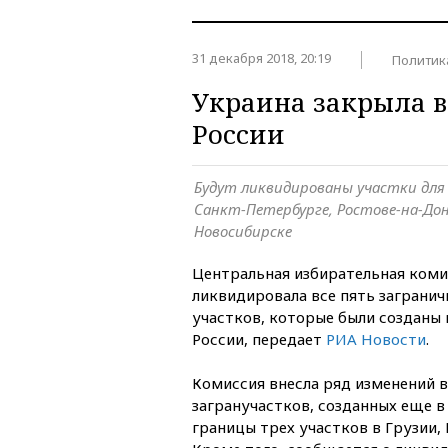
31 декабря 2018, 20:19
Политик
Украина закрыла в
России
Будут ликвидированы участки для 
Санкт-Петербурге, Ростове-на-Дон
Новосибирске
Центральная избирательная коми
ликвидировала все пять заграни
участков, которые были созданы 
России, передает
РИА Новости
.
Комиссия внесла ряд изменений 
загранучастков, созданных еще в
границы трех участков в Грузии, 