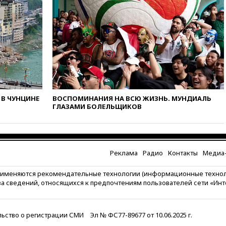
11:58
Великобритания
расширила санкции против
России
11:37
В Ярославской области
обломки БПЛА упали в
резервуары НПЗ
11:19
МИД России ответил на
критику мэра Хиросимы в
годовщину ядерной
В ЧУНЦИНЕ
ВОСПОМИНАНИЯ НА ВСЮ ЖИЗНЬ. МУНДИАЛЬ
бомбардировки
ГЛАЗАМИ БОЛЕЛЬЩИКОВ
10:57
Оверчук заявил о
сокращении товарооборота
России и Армении на две
трети
Реклама
Радио
Контакты
Медиа-
10:54
Президент ФИФА
Джанни Инфантино сумел
рименяются рекомендательные технологии (информационные техно
сохранить пост
за сведений, относящихся к предпочтениям пользователей сети «Ин
10:38
Роскачество нашло
кишечную палочку в бургерах
пяти популярных сетей
ьство о регистрации СМИ
Эл № ФС77-89677 от 10.06.2025 г.
фастфуда