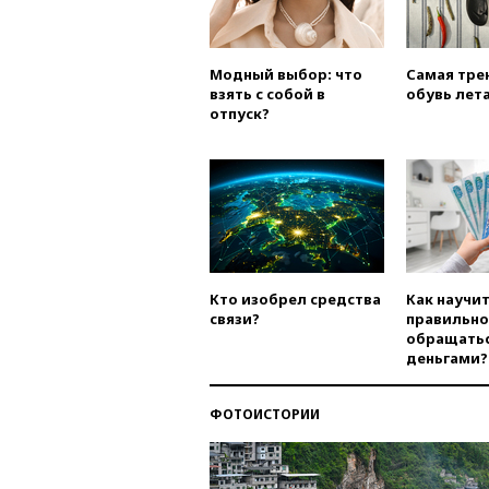
Модный выбор: что
Самая тре
взять с собой в
обувь лета
отпуск?
Кто изобрел средства
Как научи
связи?
правильно
обращатьс
деньгами?
ФОТОИСТОРИИ