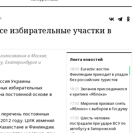
а
се избирательные участки в
голосования в Москве,
Лента новостей
у, Екатеринбурге и
18:50
Euractiv: восток
Финляндии приходит в упадок
без российских туристов
ссия Украины
чных избирательных
18:21
Зюганов присоединился
на постоянной основе в
к критике «Яблока»
17:50
Миронов призвал снять
«Яблоко» с выборов в Госдуму
в перечень постоянных
17:35
Шесть человек
 2012 году. ЦИК изменил
пострадали при ударе ВСУ по
Казахстане и Финляндии.
автобусу в Запорожской