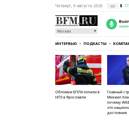
Четверг, 6 августа 2026
$
77
ЦБ
Busi
прям
Москва
ИНТЕРВЬЮ
ПОДКАСТЫ
КОМПА
СТИЛЬ
ТЕСТЫ
Обломки БПЛА попали в
Главный стр
НПЗ в Ярославле
Михаил Хом
почему Wild
это национ
достояние