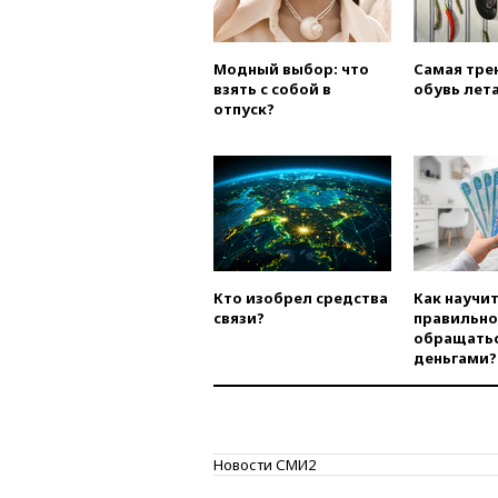
Модный выбор: что
Самая тре
взять с собой в
обувь лета
отпуск?
Кто изобрел средства
Как научи
связи?
правильно
обращатьс
деньгами?
Новости СМИ2