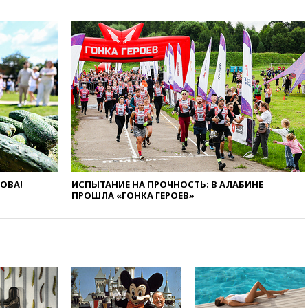
14:14
«Ведомости»: Озон банк
не пострадает от британских
санкций
13:58
Медведев назвал
Японию вассалом США
13:45
В Петербурге достроили
новый тоннель зеленой ветки
метро
13:38
В эфире «Радиостанции
Судного дня» прозвучали три
сообщения
ЛОВА!
ИСПЫТАНИЕ НА ПРОЧНОСТЬ: В АЛАБИНЕ
13:29
Восемь человек
ПРОШЛА «ГОНКА ГЕРОЕВ»
пострадали при наезде
автомобиля на толпу в Омске
13:19
WP: Трамп определился
со своим преемником
13:13
СК возбудил дело по
факту гибели женщины и
ребенка в Раменском