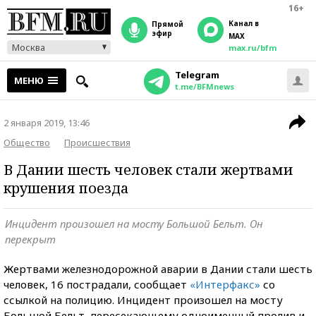
16+
Канал в
прямой
эфир
MAX
Москва
max.ru/bfm
Telegram
МЕНЮ
t.me/BFMnews
2 января 2019, 13:46
Общество
Происшествия
В Дании шесть человек стали жертвами
крушения поезда
Инцидент произошел на мосту Большой Бельт. Он
перекрыт
Жертвами железнодорожной аварии в Дании стали шесть
человек, 16 пострадали, сообщает
«Интерфакс»
со
ссылкой на полицию. Инцидент произошел на мосту
Большой Бельт, пересекающему одноименный пролив и