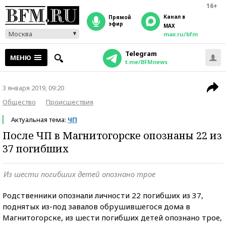
16+
Канал в
прямой
эфир
MAX
Москва
max.ru/bfm
Telegram
МЕНЮ
t.me/BFMnews
3 января 2019, 09:20
Общество
Происшествия
Актуальная тема:
ЧП
После ЧП в Магнитогорске опознаны 22 из
37 погибших
Из шести погибших детей опознано трое
Родственники опознали личности 22 погибших из 37,
поднятых из-под завалов обрушившегося дома в
Магнитогорске, из шести погибших детей опознано трое,