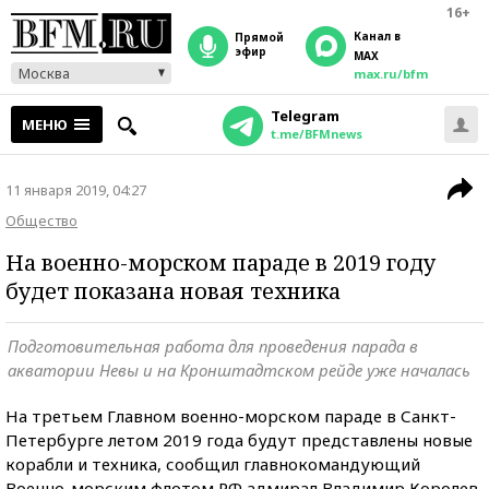
16+
Канал в
прямой
эфир
MAX
Москва
max.ru/bfm
Telegram
МЕНЮ
t.me/BFMnews
11 января 2019, 04:27
Общество
На военно-морском параде в 2019 году
будет показана новая техника
Подготовительная работа для проведения парада в
акватории Невы и на Кронштадтском рейде уже началась
На третьем Главном военно-морском параде в Санкт-
Петербурге летом 2019 года будут представлены новые
корабли и техника, сообщил главнокомандующий
Военно-морским флотом РФ адмирал Владимир Королев,