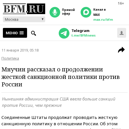
16+
Канал в
прямой
эфир
MAX
Москва
max.ru/bfm
Telegram
МЕНЮ
t.me/BFMnews
11 января 2019, 05:18
Политика
Мнучин рассказал о продолжении
жесткой санкционной политики против
России
Нынешняя администрация США ввела больше санкций
против России, чем прежние
Соединенные Штаты продолжат проводить жесткую
санкционную политику в отношении России. Об этом