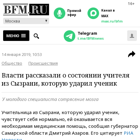
16+
Канал в
прямой
эфир
MAX
Москва
max.ru/bfm
Telegram
МЕНЮ
t.me/BFMnews
14 января 2019, 10:53
Общество
Происшествия
Власти рассказали о состоянии учителя
из Сызрани, которую ударил ученик
У молодого специалиста сотрясение мозга
Учительница из Сызрани, которую ударил ученик,
чувствует себя нормально, ей оказывается вся
необходимая медицинская помощь, сообщил губернатор
Самарской области Дмитрий Азаров. Его цитирует
РИА
Новости
.