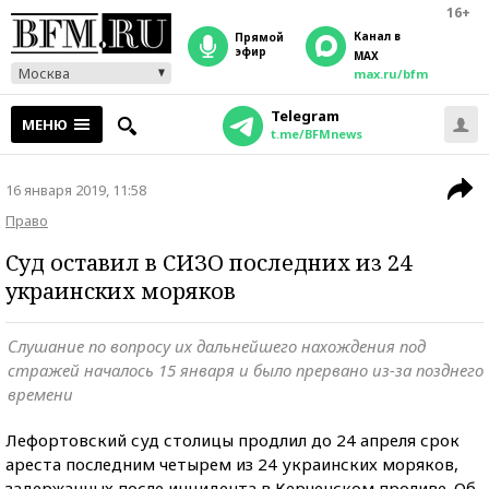
16+
Канал в
прямой
эфир
MAX
Москва
max.ru/bfm
Telegram
МЕНЮ
t.me/BFMnews
16 января 2019, 11:58
Право
Суд оставил в СИЗО последних из 24
украинских моряков
Слушание по вопросу их дальнейшего нахождения под
стражей началось 15 января и было прервано из-за позднего
времени
Лефортовский суд столицы продлил до 24 апреля срок
ареста последним четырем из 24 украинских моряков,
задержанных после инцидента в Керченском проливе. Об