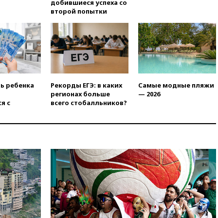
добившиеся успеха со
отмыванием денег, достигло
второй попытки
рекордного показателя
12:40
В Подмосковье
женщина и трехлетний
ребенок погибли при падении
из окна
12:22
В России с 1 сентября
изменятся билеты на
ть ребенка
Рекорды ЕГЭ: в каких
Самые модные пляжи
общественный транспорт
регионах больше
— 2026
я с
всего стобалльников?
12:15
Иран и Оман
согласовали главные пункты
сделки по открытию
Ормузского пролива
11:58
Politico: США
восстановили обмен
разведданными с Украиной
11:58
Великобритания
расширила санкции против
России
11:37
В Ярославской области