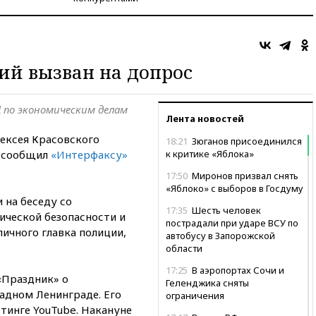
ий вызван на допрос
 по экономическим делам
Лента новостей
ексея Красовского
18:21
Зюганов присоединился
, сообщил
«Интерфаксу»
к критике «Яблока»
17:50
Миронов призвал снять
«Яблоко» с выборов в Госдуму
 на беседу со
17:35
Шесть человек
ической безопасности и
пострадали при ударе ВСУ по
ичного главка полиции,
автобусу в Запорожской
области
17:25
В аэропортах Сочи и
«Праздник» о
Геленджика сняты
адном Ленинграде. Его
ограничения
тинге YouTube. Накануне