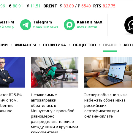
.96
€
88.91
¥
11.51
BRENT
$
83.89
/ ₽
6540
RTS
827.75
ness FM
Telegram
Канал в MAX
ой эфир
t.me/BFMnews
max.ru/bfm
НИИ
ФИНАНСЫ
ПОЛИТИКА
ОБЩЕСТВО
ПРАВО
АВТ
атег ВЭБ.РФ
Независимые
Эксперт объяснил, как
ич о том,
автозаправки
избежать сбоев из-за
berries —
обратились к
российских
альное
Мишустину с просьбой
сертификатов при
равномерно
онлайн-оплате
распределять топливо
между ними и крупными
конкурентами