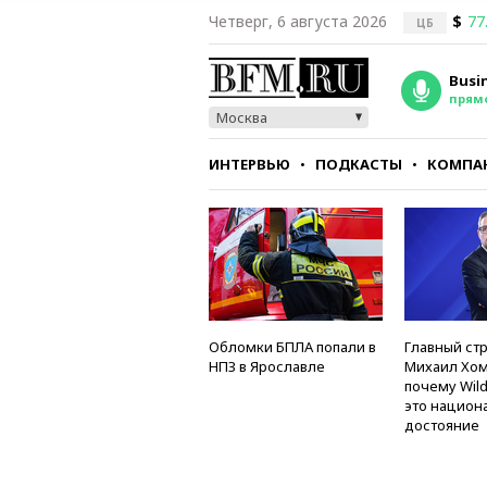
Четверг, 6 августа 2026
$
77
ЦБ
Busi
прям
Москва
ИНТЕРВЬЮ
ПОДКАСТЫ
КОМПА
СТИЛЬ
ТЕСТЫ
Обломки БПЛА попали в
Главный стр
НПЗ в Ярославле
Михаил Хом
почему Wild
это национ
достояние