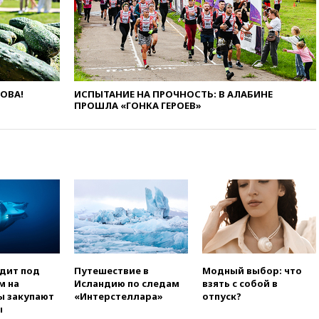
нейтральный статус
фигуристкам Валиевой и
Трусовой
вчера, 19:35
Зеленский
впервые совершил
официальный визит в Сербию
ЛОВА!
ИСПЫТАНИЕ НА ПРОЧНОСТЬ: В АЛАБИНЕ
вчера, 19:19
Россиянка
ПРОШЛА «ГОНКА ГЕРОЕВ»
погибла во Французских
Альпах
вчера, 19:00
Открытое
горение на складе в Брянске
ликвидировано
вчера, 18:55
Минобороны
отчиталось об ударах по двум
украинским сухогрузам в
Черном море
вчера, 18:47
Школьники из РФ
стали абсолютными
одит под
Путешествие в
Модный выбор: что
чемпионами на олимпиаде по
м на
Исландию по следам
взять с собой в
ИИ
ы закупают
«Интерстеллара»
отпуск?
ы
вчера, 18:39
Два человека