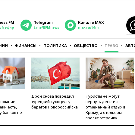
ness FM
Telegram
Канал в MAX
ой эфир
t.me/BFMnews
max.ru/bfm
НИИ
ФИНАНСЫ
ПОЛИТИКА
ОБЩЕСТВО
ПРАВО
АВТ
Дрон снова повредил
Туристы не могут
рование
турецкий сухогруз у
вернуть деньги за
еки есть,
берегов Новороссийска
отмененный отдых в
у банков нет
Крыму, а отельеры
просят отсрочку