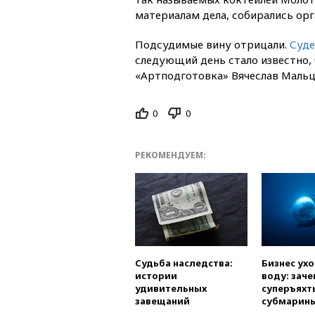
материалам дела, собирались орг
Подсудимые вину отрицали.
Суде
следующий день стало известно,
«Артподготовка» Вячеслав Маль
0
0
РЕКОМЕНДУЕМ:
Судьба наследства:
Бизнес ух
истории
воду: заче
удивительных
суперъяхт
завещаний
субмарин