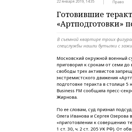
22 января 2019, 14:35
Право
Готовившие теракт
«Артподготовки» по
В съемной квартире троих фигура
спецслужбы нашли бутылки с заж
Московский окружной военный су
приговорил к срокам от семи до
свободы трех активистов запрещ
экстремистского движения «Артп
подготовке теракта в столице 5 н
Business FM сообщила пресс-секр
Жирнова.
По ее словам, суд признал подсу
Олега Иванова и Сергея Озерова
«приготовлении к совершению те
1 ст. 30, ч. 2 ст. 205 УК РФ). От 