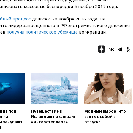
использовании Starlink для
анизовать массовые беспорядки 5 ноября 2017 года.
атак вглубь РФ
вчера, 21:35
После пожара на
бный процесс
длился с 26 ноября 2018 года. На
складе в Брянске возбудили
 что лидер запрещенного в РФ экстремистского движения
уголовное дело
цев
получил политическое убежище
во Франции.
вчера, 21:26
Лидеры сборной
РФ по гимнастике получили
официальный отказ в визах от
Хорватии
вчера, 21:15
Пентагон
опубликовал 16 новых видео с
НЛО
вчера, 21:00
На границе
Украины с Польшей скопилось
свыше 6,5 тысячи грузовиков
вчера, 20:53
Швыдкой:
«Интервидение» точно
одит под
Путешествие в
Модный выбор: что
пройдет в 2026 году
м на
Исландию по следам
взять с собой в
ы закупают
«Интерстеллара»
отпуск?
вчера, 20:45
ПВО за день
ы
сбила еще 75 украинских