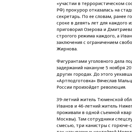
«участии в террористическом сооб
РФ) прокурор отказалась на стад
секретарь. По ее словам, ранее г
сроке в девять лет для каждого 
приговорил Озерова и Дмитриева
строгого режима каждого, а Ива
заключения с ограничением свобо
Жирнова.
Фигурантами уголовного дела под
задержаний накануне 5 ноября 20
других городах. До этого уехавш
«Артподготовка» Вячеслав Мальцев
России произойдет революция.
39-летний житель Тюменской обл
Иванов и 46-летний житель Ниже
проживали в одной съемной квар
Москвы). Там сотрудники спецсл
смесью, три канистры с горюче-
так называемых коктейлей Молот