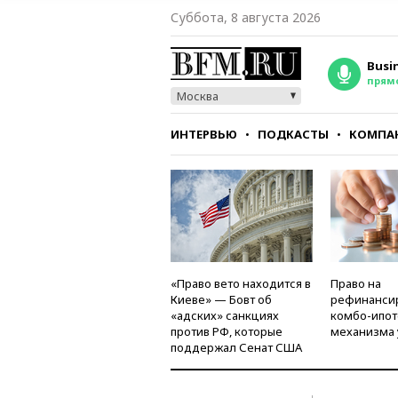
Суббота, 8 августа 2026
Busi
прям
Москва
ИНТЕРВЬЮ
ПОДКАСТЫ
КОМПА
СТИЛЬ
ТЕСТЫ
«Право вето находится в
Право на
Киеве» — Бовт об
рефинанси
«адских» санкциях
комбо-ипот
против РФ, которые
механизма 
поддержал Сенат США