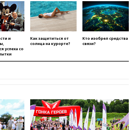
беспилотников над Россией
вчера, 20:35
Велосипедист
погиб при атаке FPV-дрона в
Белгородской области
вчера, 20:30
Лидию Невзорову
заочно арестовали по делу о
сти и
Как защититься от
Кто изобрел средства
финансировании
ы,
солнца на курорте?
связи?
экстремизма
я успеха со
вчера, 20:20
Суд США
пытки
постановил остановить
строительство бального зала в
Белом доме
вчера, 20:15
Сенат США
одобрил ужесточение
санкций против России и
Ирана
вчера, 20:00
СК возбудил дело
против журналистки Катерины
Гордеевой о фейках о ВС
России
вчера, 19:45
ISU предоставил