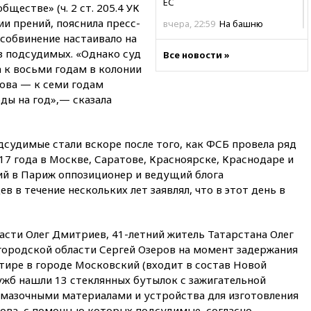
ЕС
ществе» (ч. 2 ст. 205.4 УК
ии прений, пояснила пресс-
вчера, 22:59
На башню
ресторана «Армения» в
особвинение настаивало на
Москве вернут утраченную
из подсудимых. «Однако суд
Все новости »
скульптуру балерины
 к восьми годам в колонии
вчера, 22:45
Литовец
нова — к семи годам
протаранил погранпункт при
ды на год»,— сказала
попытке попасть в Россию
вчера, 22:28
Бессент
анонсировал скорое
судимые стали вскоре после того, как ФСБ провела ряд
соглашение о прекращении
17 года в Москве, Саратове, Красноярске, Краснодаре и
огня США и Ирана
ий в Париж оппозиционер и ведущий блога
вчера, 22:15
Три человека
 в течение нескольких лет заявлял, что в этот день в
получили ножевые ранения
при нападении в Чехии
асти Олег Дмитриев, 41-летний житель Татарстана Олег
вчера, 22:00
Путин поручил
выделить средства на новые
городской области Сергей Озеров на момент задержания
РЛС для Белгородской
тире в городе Московский (входит в состав Новой
области
ужб нашли 13 стеклянных бутылок с зажигательной
вчера, 21:56
The Atlantic: Маск
смазочными материалами и устройства для изготовления
отказал Украине в
ова, с помощью которых подсудимые, согласно