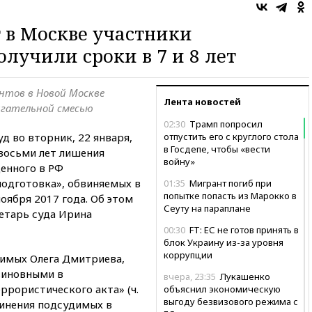
 в Москве участники
лучили сроки в 7 и 8 лет
нтов в Новой Москве
Лента новостей
игательной смесью
02:30
Трамп попросил
д во вторник, 22 января,
отпустить его с круглого стола
в Госдепе, чтобы «вести
 восьми лет лишения
войну»
енного в РФ
одготовка», обвиняемых в
01:35
Мигрант погиб при
попытке попасть из Марокко в
оября 2017 года. Об этом
Сеуту на параплане
етарь суда Ирина
00:30
FT: ЕС не готов принять в
блок Украину из-за уровня
коррупции
димых Олега Дмитриева,
 виновными в
вчера, 23:35
Лукашенко
ррористического акта» (ч.
объяснил экономическую
выгоду безвизового режима с
обвинения подсудимых в