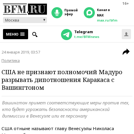
16+
Канал в
прямой
эфир
MAX
Москва
max.ru/bfm
Telegram
МЕНЮ
t.me/BFMnews
24 января 2019, 03:57
Политика
США не признают полномочий Мадуро
разрывать дипотношения Каракаса с
Вашингтоном
Вашингтон примет соответствующие меры против тех,
кто будет угрожать безопасности американской
дипмиссии в Венесуэле или ее персоналу
США отныне называют главу Венесуэлы Николаса