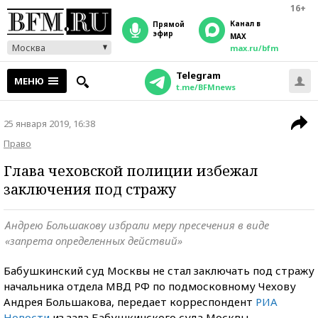
16+
Канал в
прямой
эфир
MAX
Москва
max.ru/bfm
Telegram
МЕНЮ
t.me/BFMnews
25 января 2019, 16:38
Право
Глава чеховской полиции избежал
заключения под стражу
Андрею Большакову избрали меру пресечения в виде
«запрета определенных действий»
Бабушкинский суд Москвы не стал заключать под стражу
начальника отдела МВД РФ по подмосковному Чехову
Андрея Большакова, передает корреспондент
РИА
Новости
из зала Бабушкинского суда Москвы.