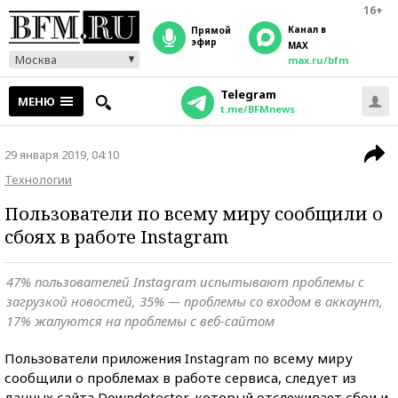
16+
Канал в
прямой
эфир
MAX
Москва
max.ru/bfm
Telegram
МЕНЮ
t.me/BFMnews
29 января 2019, 04:10
Технологии
Пользователи по всему миру сообщили о
сбоях в работе Instagram
47% пользователей Instagram испытывают проблемы с
загрузкой новостей, 35% — проблемы со входом в аккаунт,
17% жалуются на проблемы с веб-сайтом
Пользователи приложения Instagram по всему миру
сообщили о проблемах в работе сервиса, следует из
данных сайта Downdetector, который отслеживает сбои и