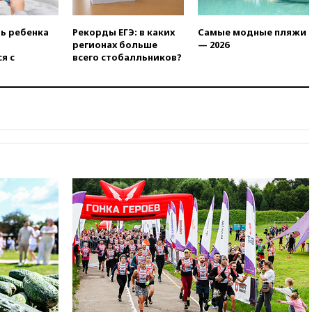
08:51
Осужденный в России
американец Гилман
ть ребенка
Рекорды ЕГЭ: в каких
Самые модные пляжи
находится при смерти
регионах больше
— 2026
я с
всего стобалльников?
08:22
В Екатеринбурге
атакован склад Wildberries
07:52
В Таиланде ученик
устроил стрельбу в школе:
есть жертвы
07:00
Лесной пожар в 30
километрах от Ванкувера
привел к эвакуации жителей
06:00
Суд обязал Meta
выплатить $567 млн по делу о
вреде психическому
здоровью детей
05:51
Трамп подписал указ
против «родильного туризма»
в США
04:00
Суд взыскал почти 5 млн
рублей в пользу семьи