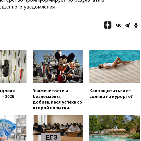
тратить средства дорожных
ещенного уведомления.
фондов на защиту трасс от
БПЛА
09:56
Хакеры нашли
документы об ударах ВСУ по
нефтяным терминалам в
России
09:49
WSJ: Трамп «сходит с
ума» из-за сообщений в СМИ
об истощении боеприпасов у
США
09:36
Исландия и Черногория
в 2028 году могут войти в
состав Евросоюза
ндовая
Знаменитости и
Как защититься от
 – 2026
бизнесмены,
солнца на курорте?
09:18
Пашинян сообщил о
добившиеся успеха со
приверженности Армении
второй попытки
основополагающим
принципам ЕАЭС
09:06
Гендиректора
удмуртской «Ижавиа»
попросили уволиться