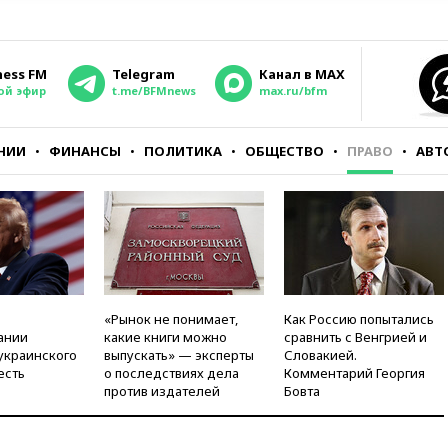
ness FM
Telegram
Канал в MAX
ой эфир
t.me/BFMnews
max.ru/bfm
НИИ
ФИНАНСЫ
ПОЛИТИКА
ОБЩЕСТВО
ПРАВО
АВТ
«Рынок не понимает,
Как Россию попытались
ании
какие книги можно
сравнить с Венгрией и
украинского
выпускать» — эксперты
Словакией.
есть
о последствиях дела
Комментарий Георгия
против издателей
Бовта