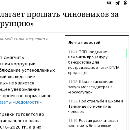
лагает прощать чиновников за
ррупцию»
лимой силы закрепят в
Лента новостей
11:41
ТПП предлагает
т смягчить
изменить процедуру
банкротства для
твии коррупции,
пострадавших от атак БПЛА
облюдение установленных
продавцов
ний «вследствие
11:38
Шадаев исключил
лы» не является
запуск мессенджера на
ющее уведомление
«Госуслугах»
е проектов нормативно-
11:22
При стрельбе в школе в
газеты «Ведомости».
Таиланде погибли пять
человек
правки готовятся во
ционального плана
11:19
Россия рассчитывает
заключить безвизовые
8–2020 гг., а в их