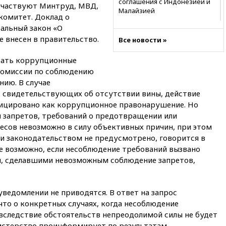
соглашения с Индонезией и
участвуют Минтруд, МВД,
Малайзией
комитет. Доклад о
11:04
«Ведомости»: на партию
альный закон «О
«Яблоко» ополчились
 внесен в правительство.
Все новости »
конкуренты
вать коррупционные
10:59
Торговые центры и кафе
в России могут обязать
комиссии по соблюдению
раздавать питьевую воду
нию. В случае
бесплатно
, свидетельствующих об отсутствии вины, действие
10:41
Бывшая глава брокера
фицировано как коррупционное правонарушение. Но
Mind Money Юлия Хандошко
и запретов, требований о предотвращении или
признала свою вину
есов невозможно в силу объективных причин, при этом
10:41
Пашинян: Армения
и законодательством не предусмотрено, говорится в
понимает невозможность
е возможно, если несоблюдение требований вызвано
одновременного членства в
, сделавшими невозможным соблюдение запретов,
ЕС и ЕАЭС
10:21
ФСБ задержала более
20 сотрудников пунктов
ведомлении не приводятся. В ответ на запрос
обмена криптовалюты в
то о конкретных случаях, когда несоблюдение
«Москве-Сити»
следствие обстоятельств непреодолимой силы не будет
10:13
Минтранс предлагает
истерство проинформирует по результатам