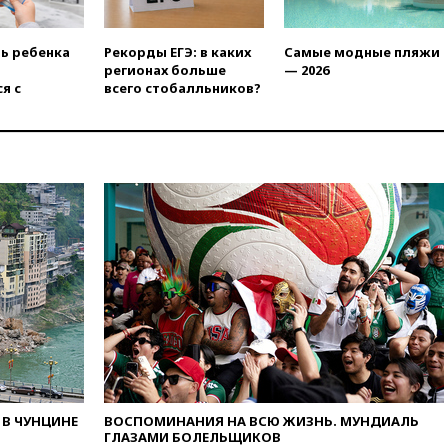
вчера, 22:55
В Москве в
пятницу ожидаются ливни
ть ребенка
Рекорды ЕГЭ: в каких
Самые модные пляжи
регионах больше
— 2026
вчера, 22:35
Винисиус
я с
всего стобалльников?
продлил контракт с «Реалом»
до 2032 года
вчера, 22:28
Отказаться от
российского гражданства
станет значительно дороже
вчера, 22:20
Путин назвал 76-ю
гвардейскую десантно-
штурмовую дивизию
легендарной
вчера, 22:15
Путин заслушал
доклад о ситуации на
добропольском направлении
вчера, 21:58
Генпрокуратура
признала нежелательным в
РФ американский Human
Rights Foundation
В ЧУНЦИНЕ
ВОСПОМИНАНИЯ НА ВСЮ ЖИЗНЬ. МУНДИАЛЬ
ГЛАЗАМИ БОЛЕЛЬЩИКОВ