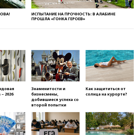
отравившегося в детсаду
мальчика
ЛОВА!
ИСПЫТАНИЕ НА ПРОЧНОСТЬ: В АЛАБИНЕ
03:00
МИД РФ: попытки Запада
ПРОШЛА «ГОНКА ГЕРОЕВ»
рассорить Россию и Казахстан
обречены на провал
02:00
Ни один водоем Англии
не соответствует нормам
химической безопасности
01:00
Трамп: США сами
нуждаются в дальнобойных
ракетах и системах Patriot
00:01
Трамп заявил о
необходимости пополнения
ндовая
Знаменитости и
Как защититься от
арсенала США
 – 2026
бизнесмены,
солнца на курорте?
вчера, 23:28
Слуцкий призвал
добившиеся успеха со
признать «Яблоко»
второй попытки
нежелательной организацией
вчера, 23:15
В Смоленске
ребенок и женщина погибли
при падении деревьев во
время урагана