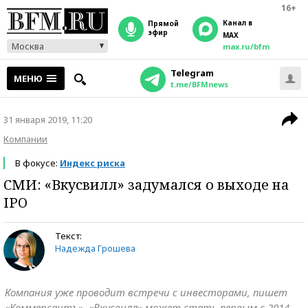
16+
Канал в
прямой
эфир
MAX
Москва
max.ru/bfm
Telegram
МЕНЮ
t.me/BFMnews
31 января 2019, 11:20
Компании
В фокусе:
Индекс риска
СМИ: «Вкусвилл» задумался о выходе на
IPO
Текст:
Надежда Грошева
Компания уже проводит встречи с инвесторами, пишет
«Коммерсантъ». «Вкусвилл» может стать первым с 2014