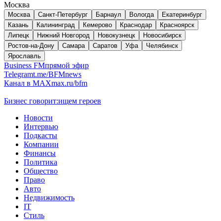
Москва
Москва
Санкт-Петербург
Барнаул
Вологда
Екатеринбург
Казань
Калининград
Кемерово
Краснодар
Красноярск
Липецк
Нижний Новгород
Новокузнецк
Новосибирск
Ростов-на-Дону
Самара
Саратов
Уфа
Челябинск
Ярославль
Business FM
прямой эфир
Telegram
t.me/BFMnews
Канал в MAX
max.ru/bfm
Бизнес говорит:
ищем героев
Новости
Интервью
Подкасты
Компании
Финансы
Политика
Общество
Право
Авто
Недвижимость
IT
Стиль