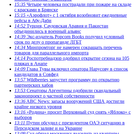
15:35
Четыре человека пострадали при пожаре на складе
с красками в Брянске
15:15
«Аэрофлот» с 1 октября возобновит ежедневные
рейсы в Абу-Даби
14:52
Турция, Саудовская Аравия и Пакистан
объединились в военный альянс
14:39
Экс-издатель Popcorn Books получил условный
срок по делу о пропаганде ЛГБТ
14:34
Минпромторг не намерен сокращать перечень
товаров для параллельного импорта
14:14
Роспотребнадзор одобрил открытие сезона на 105
пляжах в Анапе
14:09
Глава Тувы включил сенатора Нарусову в список
кандидатов в Совфед
13:57
Wildberries запустит программу по открытию
партнерских хабов
13:53
Сенаторы Аргентины одобрили скандальный
законопроект о частной собственности
13:36
ABC News: запасы вооружений США достигли
крайне низкого уровня
13:16
«Родина» просит Верховный суд снять «Яблоко» с
выборов
13:11
Путин обсудил с президентом ОАЭ ситуацию в
Персидском заливе и на Украине
13:09
Суд обязал москвичку выселить из квартиры