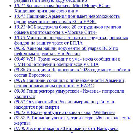
раздавать питьевую воду бесплатно
10:41
Бывшая глава брокера Mind Money Юлия
Хандошко признала свою вину
10:41
Пашинян: Армения понимает невозможность
одновременного членства в ЕС и ЕАЭС
10:21
ФСБ задержала более 20 сотрудников пунктов
обмена криптовалюты в «Москве-Сити»
10:13
Минтранс предлагает тратить средства дорожных
фондов на защиту трасс от БПЛА
09:56
Хакеры нашли документы об ударах ВСУ по
нефтяным терминалам в России
09:49
WSJ: Трамп «сходит с ума» из-за сообщений в
СМИ об истощении боеприпасов у США
09:36
Исландия и Черногория в 2028 году могут войти в
состав Евросоюза
09:18
Пашинян сообщил о приверженности Армении
основополагающим принципам ЕАЭС
09:06
Гендиректора удмуртской «Ижавиа» попросили
уволиться
08:51
Осужденный в России американец Гилман
находится при смерти
08:22
В Екатеринбурге атакован склад Wildberries
07:52
В Таиланде ученик устроил стрельбу в школе: есть
жертвы
07:00
Лесной пожар в 30 километрах от Ванкувера