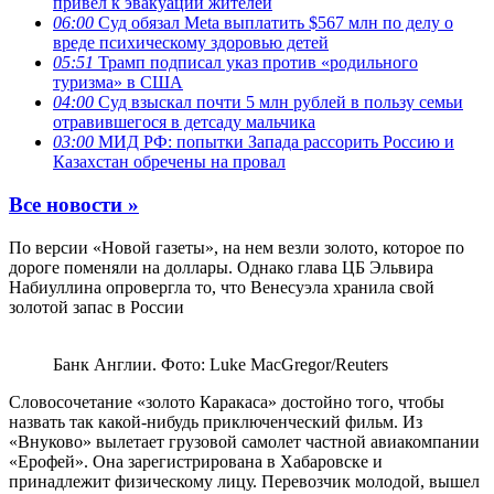
привел к эвакуации жителей
06:00
Суд обязал Meta выплатить $567 млн по делу о
вреде психическому здоровью детей
05:51
Трамп подписал указ против «родильного
туризма» в США
04:00
Суд взыскал почти 5 млн рублей в пользу семьи
отравившегося в детсаду мальчика
03:00
МИД РФ: попытки Запада рассорить Россию и
Казахстан обречены на провал
Все новости »
По версии «Новой газеты», на нем везли золото, которое по
дороге поменяли на доллары. Однако глава ЦБ Эльвира
Набиуллина опровергла то, что Венесуэла хранила свой
золотой запас в России
Банк Англии. Фото: Luke MacGregor/Reuters
Словосочетание «золото Каракаса» достойно того, чтобы
назвать так какой-нибудь приключенческий фильм. Из
«Внуково» вылетает грузовой самолет частной авиакомпании
«Ерофей». Она зарегистрирована в Хабаровске и
принадлежит физическому лицу. Перевозчик молодой, вышел