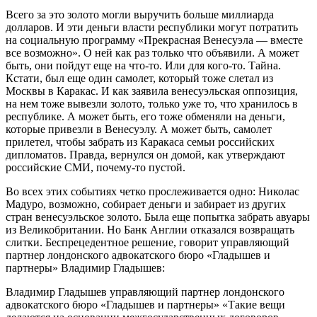
Всего за это золото могли выручить больше миллиарда
долларов. И эти деньги власти республики могут потратить
на социальную программу «Прекрасная Венесуэла — вместе
все возможно». О ней как раз только что объявили. А может
быть, они пойдут еще на что-то. Или для кого-то. Тайна.
Кстати, был еще один самолет, который тоже слетал из
Москвы в Каракас. И как заявила венесуэльская оппозиция,
на нем тоже вывезли золото, только уже то, что хранилось в
республике. А может быть, его тоже обменяли на деньги,
которые привезли в Венесуэлу. А может быть, самолет
прилетел, чтобы забрать из Каракаса семьи российских
дипломатов. Правда, вернулся он домой, как утверждают
российские СМИ, почему-то пустой.
Во всех этих событиях четко прослеживается одно: Николас
Мадуро, возможно, собирает деньги и забирает из других
стран венесуэльское золото. Была еще попытка забрать авуары
из Великобритании. Но Банк Англии отказался возвращать
слитки. Беспрецедентное решение, говорит управляющий
партнер лондонского адвокатского бюро «Гладышев и
партнеры» Владимир Гладышев:
Владимир Гладышев
управляющий партнер лондонского
адвокатского бюро «Гладышев и партнеры»
«Такие вещи