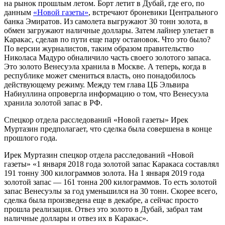
на рынок прошлым летом. Борт летит в Дубай, где его, по
данным
«Новой газеты»
, встречают броневики Центрального
банка Эмиратов. Из самолета выгружают 30 тонн золота, в
обмен загружают наличные доллары. Затем лайнер улетает в
Каракас, сделав по пути еще пару остановок. Что это было?
По версии журналистов, таким образом правительство
Николаса Мадуро обналичило часть своего золотого запаса.
Это золото Венесуэла хранила в Москве. А теперь, когда в
республике может смениться власть, оно понадобилось
действующему режиму. Между тем глава ЦБ Эльвира
Набиуллина опровергла информацию о том, что Венесуэла
хранила золотой запас в РФ.
Спецкор отдела расследований «Новой газеты» Ирек
Муртазин предполагает, что сделка была совершена в конце
прошлого года.
Ирек Муртазин
спецкор отдела расследований «Новой
газеты»
«1 января 2018 года золотой запас Каракаса составлял
191 тонну 300 килограммов золота. На 1 января 2019 года
золотой запас — 161 тонна 200 килограммов. То есть золотой
запас Венесуэлы за год уменьшился на 30 тонн. Скорее всего,
сделка была произведена еще в декабре, а сейчас просто
прошла реализация. Отвез это золото в Дубай, забрал там
наличные доллары и отвез их в Каракас».