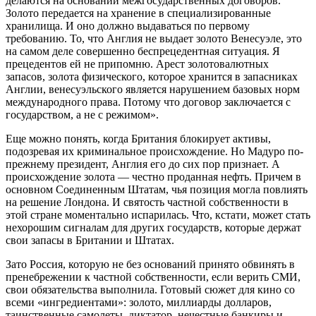
делаются на основании межгосударственных договоров.
Золото передается на хранение в специализированные
хранилища. И оно должно выдаваться по первому
требованию. То, что Англия не выдает золото Венесуэле, это
на самом деле совершенно беспрецедентная ситуация. Я
прецедентов ей не припомню. Арест золотовалютных
запасов, золота физического, которое хранится в запасниках
Англии, венесуэльского является нарушением базовых норм
международного права. Потому что договор заключается с
государством, а не с режимом».
Еще можно понять, когда Британия блокирует активы,
подозревая их криминальное происхождение. Но Мадуро по-
прежнему президент, Англия его до сих пор признает. А
происхождение золота — честно проданная нефть. Причем в
основном Соединенным Штатам, чья позиция могла повлиять
на решение Лондона. И святость частной собственности в
этой стране моментально испарилась. Что, кстати, может стать
нехорошим сигналам для других государств, которые держат
свои запасы в Британии и Штатах.
Зато Россия, которую не без оснований принято обвинять в
пренебрежении к частной собственности, если верить СМИ,
свои обязательства выполнила. Готовый сюжет для кино со
всеми «ингредиентами»: золото, миллиарды долларов,
таинственные самолеты, диктатор, нечестные банкиры и —