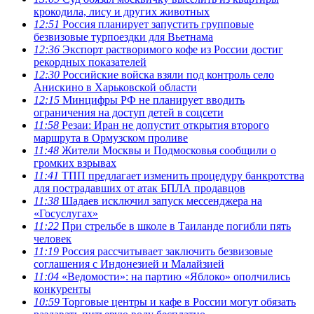
крокодила, лису и других животных
12:51
Россия планирует запустить групповые
безвизовые турпоездки для Вьетнама
12:36
Экспорт растворимого кофе из России достиг
рекордных показателей
12:30
Российские войска взяли под контроль село
Анискино в Харьковской области
12:15
Минцифры РФ не планирует вводить
ограничения на доступ детей в соцсети
11:58
Резаи: Иран не допустит открытия второго
маршрута в Ормузском проливе
11:48
Жители Москвы и Подмосковья сообщили о
громких взрывах
11:41
ТПП предлагает изменить процедуру банкротства
для пострадавших от атак БПЛА продавцов
11:38
Шадаев исключил запуск мессенджера на
«Госуслугах»
11:22
При стрельбе в школе в Таиланде погибли пять
человек
11:19
Россия рассчитывает заключить безвизовые
соглашения с Индонезией и Малайзией
11:04
«Ведомости»: на партию «Яблоко» ополчились
конкуренты
10:59
Торговые центры и кафе в России могут обязать