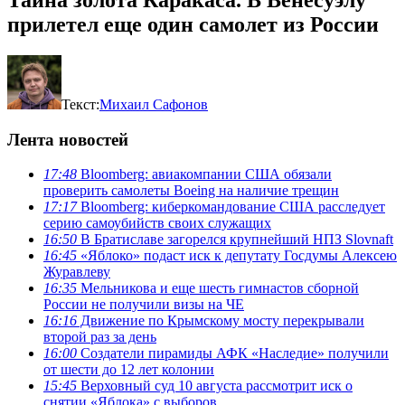
прилетел еще один самолет из России
Текст:
Михаил Сафонов
Лента новостей
17:48
Bloomberg: авиакомпании США обязали
проверить самолеты Boeing на наличие трещин
17:17
Bloomberg: киберкомандование США расследует
серию самоубийств своих служащих
16:50
В Братиславе загорелся крупнейший НПЗ Slovnaft
16:45
«Яблоко» подаст иск к депутату Госдумы Алексею
Журавлеву
16:35
Мельникова и еще шесть гимнастов сборной
России не получили визы на ЧЕ
16:16
Движение по Крымскому мосту перекрывали
второй раз за день
16:00
Создатели пирамиды АФК «Наследие» получили
от шести до 12 лет колонии
15:45
Верховный суд 10 августа рассмотрит иск о
снятии «Яблока» с выборов