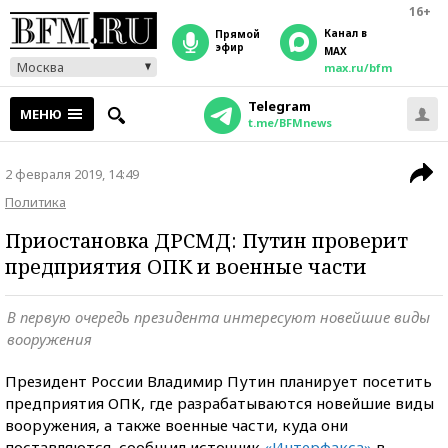
16+
Канал в
прямой
эфир
MAX
Москва
max.ru/bfm
Telegram
МЕНЮ
t.me/BFMnews
2 февраля 2019, 14:49
Политика
Приостановка ДРСМД: Путин проверит
предприятия ОПК и военные части
В первую очередь президента интересуют новейшие виды
вооружения
Президент России Владимир Путин планирует посетить
предприятия ОПК, где разрабатываются новейшие виды
вооружения, а также военные части, куда они
поставляются, сообщил источник
«Интерфакса»
в