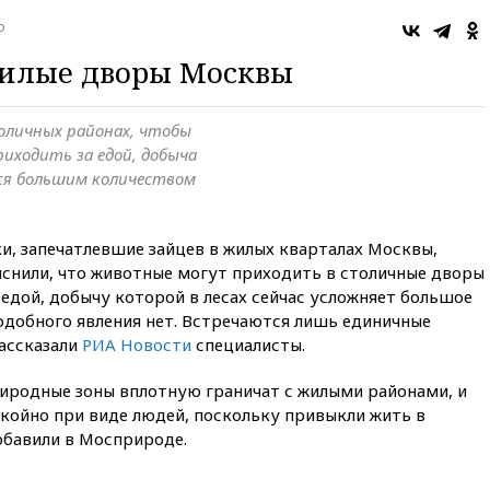
о
илые дворы Москвы
оличных районах, чтобы
риходить за едой, добыча
тся большим количеством
и, запечатлевшие зайцев в жилых кварталах Москвы,
яснили, что животные могут приходить в столичные дворы
 едой, добычу которой в лесах сейчас усложняет большое
одобного явления нет. Встречаются лишь единичные
рассказали
РИА Новости
специалисты.
риродные зоны вплотную граничат с жилыми районами, и
окойно при виде людей, поскольку привыкли жить в
обавили в Мосприроде.