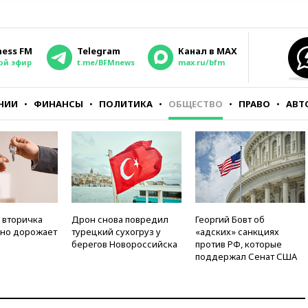
ness FM
Telegram
Канал в MAX
ой эфир
t.me/BFMnews
max.ru/bfm
НИИ
ФИНАНСЫ
ПОЛИТИКА
ОБЩЕСТВО
ПРАВО
АВТ
 вторичка
Дрон снова повредил
Георгий Бовт об
но дорожает
турецкий сухогруз у
«адских» санкциях
берегов Новороссийска
против РФ, которые
поддержал Сенат США