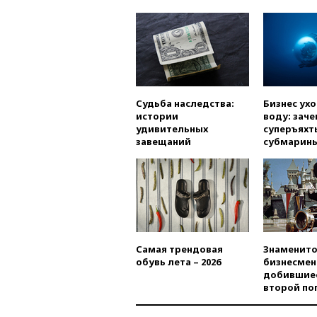
Судьба наследства:
Бизнес ух
истории
воду: заче
удивительных
суперъяхт
завещаний
субмарин
Самая трендовая
Знаменито
обувь лета – 2026
бизнесмен
добившиес
второй по