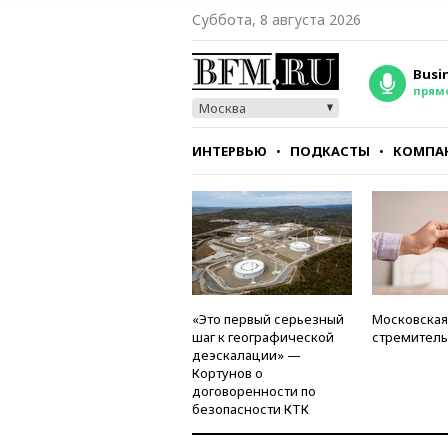
Суббота, 8 августа 2026
Busi
прям
Москва
ИНТЕРВЬЮ
ПОДКАСТЫ
КОМПА
СТИЛЬ
ТЕСТЫ
«Это первый серьезный
Московская
шаг к географической
стремитель
деэскалации» —
Кортунов о
договоренности по
безопасности КТК