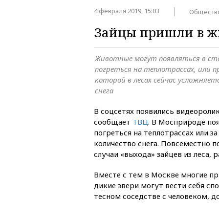
4 февраля 2019, 15:03
Обществ
Зайцы пришли в ж
Животные могут появляться в ст
погреться на теплотрассах, или п
которой в лесах сейчас усложняе
снега
В соцсетях появились видеоролик
сообщает
ТВЦ
. В Мосприроде по
погреться на
теплотрассах или за
количество снега. Повсеместно п
случаи «выхода» зайцев из леса, 
Вместе с тем в Москве многие п
дикие звери могут вести себя сп
тесном соседстве с человеком, д