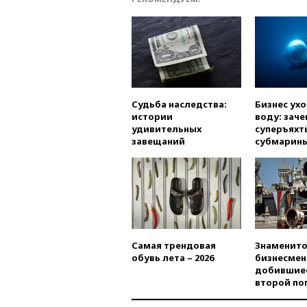
Судьба наследства:
Бизнес ух
истории
воду: заче
удивительных
суперъяхт
завещаний
субмарин
Самая трендовая
Знаменито
обувь лета – 2026
бизнесмен
добившиес
второй по