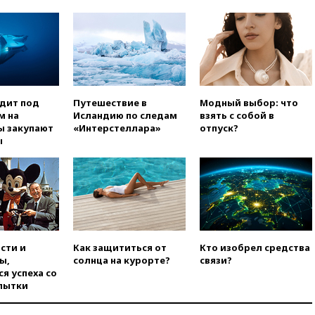
одит под
Путешествие в
Модный выбор: что
м на
Исландию по следам
взять с собой в
ы закупают
«Интерстеллара»
отпуск?
ы
сти и
Как защититься от
Кто изобрел средства
ы,
солнца на курорте?
связи?
я успеха со
пытки