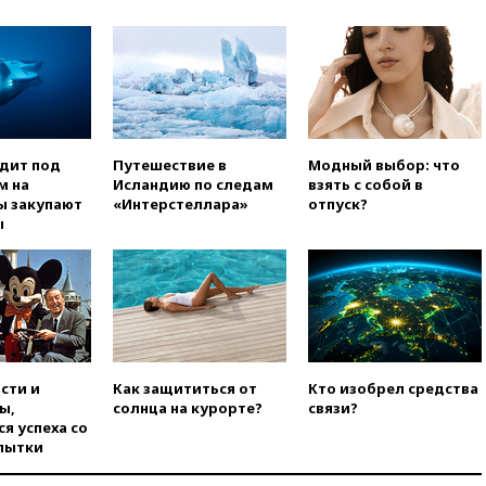
одит под
Путешествие в
Модный выбор: что
м на
Исландию по следам
взять с собой в
ы закупают
«Интерстеллара»
отпуск?
ы
сти и
Как защититься от
Кто изобрел средства
ы,
солнца на курорте?
связи?
я успеха со
пытки