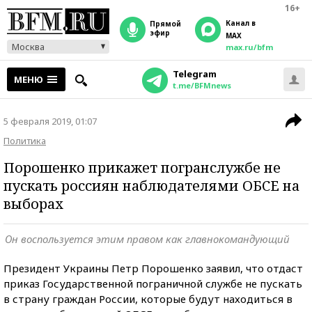
16+
Канал в
прямой
эфир
MAX
Москва
max.ru/bfm
Telegram
МЕНЮ
t.me/BFMnews
5 февраля 2019, 01:07
Политика
Порошенко прикажет погранслужбе не
пускать россиян наблюдателями ОБСЕ на
выборах
Он воспользуется этим правом как главнокомандующий
Президент Украины Петр Порошенко заявил, что отдаст
приказ Государственной пограничной службе не пускать
в страну граждан России, которые будут находиться в