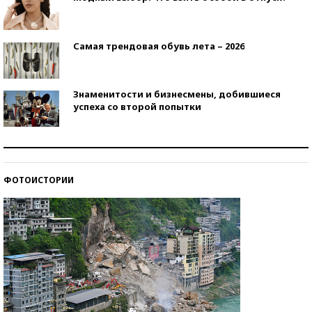
Самая трендовая обувь лета – 2026
Знаменитости и бизнесмены, добившиеся
успеха со второй попытки
Как защититься от солнца на курорте?
ФОТОИСТОРИИ
Кто изобрел средства связи?