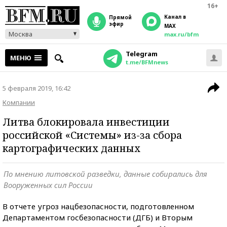
16+
Канал в
прямой
эфир
MAX
Москва
max.ru/bfm
Telegram
МЕНЮ
t.me/BFMnews
5 февраля 2019, 16:42
Компании
Литва блокировала инвестиции
российской «Системы» из-за сбора
картографических данных
По мнению литовской разведки, данные собирались для
Вооруженных сил России
В отчете угроз нацбезопасности, подготовленном
Департаментом госбезопасности (ДГБ) и Вторым