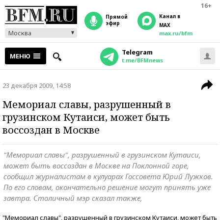
16+
Канал в
прямой
эфир
MAX
Москва
max.ru/bfm
Telegram
МЕНЮ
t.me/BFMnews
23 декабря 2009, 14:58
Мемориал славы, разрушенный в
грузинском Кутаиси, может быть
воссоздан в Москве
"Мемориал славы", разрушенный в грузинском Кутаиси,
может быть воссоздан в Москве на Поклонной горе,
сообщил журналистам в кулуарах Госсовета Юрий Лужков.
По его словам, окончательно решение могут принять уже
завтра. Столичный мэр сказал также,
"Мемориал славы", разрушенный в грузинском Кутаиси, может быть