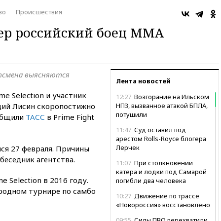
во
Происшествия
ер российский боец ММА
тсмена выясняются
Лента новостей
e Selection и участник
12:27
Возгорание на Ильском
дий Лисин скоропостижно
НПЗ, вызванное атакой БПЛА,
потушили
ообщили
ТАСС
в Prime Fight
11:47
Суд оставил под
арестом Rolls-Royce блогера
Лерчек
ся 27 февраля. Причины
беседник агентства.
11:07
При столкновении
катера и лодки под Самарой
 Selection в 2016 году.
погибли два человека
родном турнире по самбо
10:27
Движение по трассе
«Новороссия» восстановлено
09:55
Силы ПВО перехватили