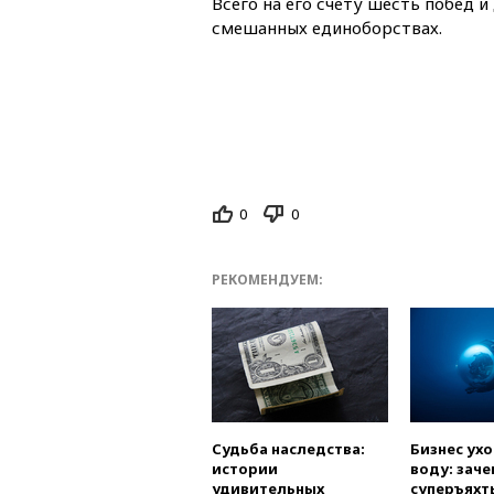
Всего на его счету шесть побед и
смешанных единоборствах.
0
0
РЕКОМЕНДУЕМ:
Судьба наследства:
Бизнес ух
истории
воду: заче
удивительных
суперъяхт