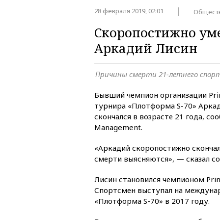
28 февраля 2019, 02:01
Общест
Скоропостижно ум
Аркадий Лисин
Причины смерти 21-летнего спор
Бывший чемпион организации Prim
турнира «Плотформа S-70» Арка
скончался в возрасте 21 года, с
Management.
«Аркадий скоропостижно скончал
смерти выясняются», — сказал со
Лисин становился чемпионом Prime
Спортсмен выступал на междуна
«Плотформа S-70» в 2017 году.