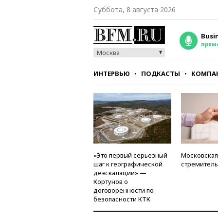
Суббота, 8 августа 2026
Busi
прям
Москва
ИНТЕРВЬЮ
ПОДКАСТЫ
КОМПА
СТИЛЬ
ТЕСТЫ
«Это первый серьезный
Московская
шаг к географической
стремитель
деэскалации» —
Кортунов о
договоренности по
безопасности КТК