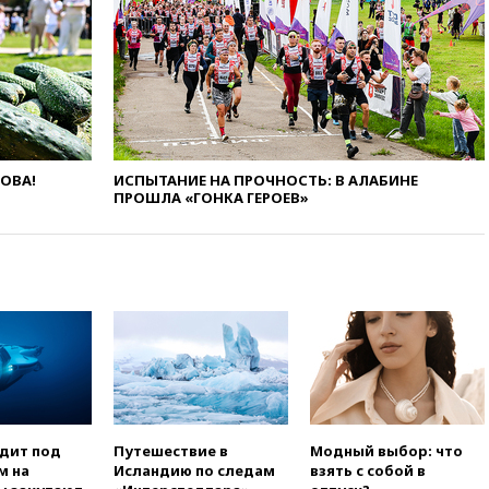
вчера, 22:59
На башню
ресторана «Армения» в
Москве вернут утраченную
скульптуру балерины
вчера, 22:45
Литовец
протаранил погранпункт при
попытке попасть в Россию
вчера, 22:28
Бессент
ЛОВА!
ИСПЫТАНИЕ НА ПРОЧНОСТЬ: В АЛАБИНЕ
анонсировал скорое
ПРОШЛА «ГОНКА ГЕРОЕВ»
соглашение о прекращении
огня США и Ирана
вчера, 22:15
Три человека
получили ножевые ранения
при нападении в Чехии
вчера, 22:00
Путин поручил
выделить средства на новые
РЛС для Белгородской
области
вчера, 21:56
The Atlantic: Маск
одит под
Путешествие в
Модный выбор: что
отказал Украине в
м на
Исландию по следам
взять с собой в
использовании Starlink для