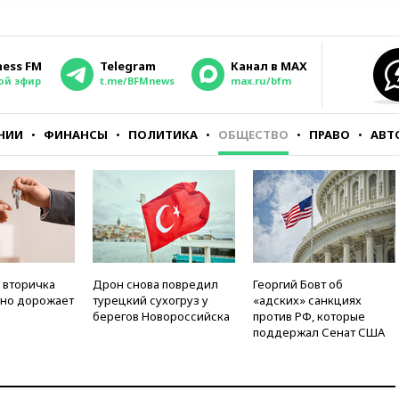
ness FM
Telegram
Канал в MAX
ой эфир
t.me/BFMnews
max.ru/bfm
НИИ
ФИНАНСЫ
ПОЛИТИКА
ОБЩЕСТВО
ПРАВО
АВТ
 вторичка
Дрон снова повредил
Георгий Бовт об
но дорожает
турецкий сухогруз у
«адских» санкциях
берегов Новороссийска
против РФ, которые
поддержал Сенат США