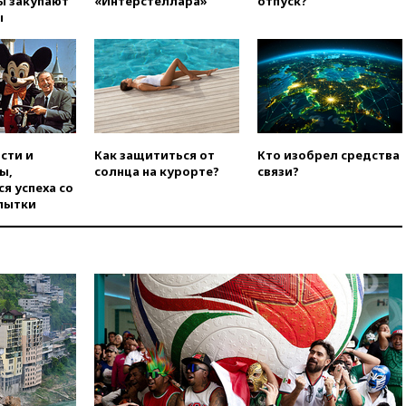
ы закупают
«Интерстеллара»
отпуск?
атак вглубь РФ
ы
вчера, 21:35
После пожара на
складе в Брянске возбудили
уголовное дело
вчера, 21:26
Лидеры сборной
РФ по гимнастике получили
официальный отказ в визах от
Хорватии
сти и
Как защититься от
Кто изобрел средства
вчера, 21:15
Пентагон
ы,
солнца на курорте?
связи?
опубликовал 16 новых видео с
я успеха со
НЛО
пытки
вчера, 21:00
На границе
Украины с Польшей скопилось
свыше 6,5 тысячи грузовиков
вчера, 20:53
Швыдкой:
«Интервидение» точно
пройдет в 2026 году
вчера, 20:45
ПВО за день
сбила еще 75 украинских
беспилотников над Россией