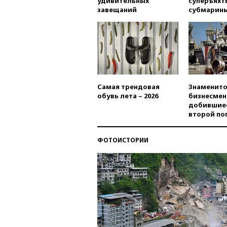
удивительных
суперъяхт
завещаний
субмарин
Самая трендовая
Знаменито
обувь лета – 2026
бизнесмен
добившиес
второй по
ФОТОИСТОРИИ