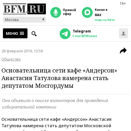
16+
Канал в
прямой
эфир
MAX
Москва
max.ru/bfm
Telegram
МЕНЮ
t.me/BFMnews
28 февраля 2019, 13:58
Общество
Основательница сети кафе «Андерсон»
Анастасия Татулова намерена стать
депутатом Мосгордумы
Она объявила о поиске волонтеров для проведения
избирательной кампании
Основательница сети кафе «Андерсон» Анастасия
Татулова намерена стать депутатом Московской